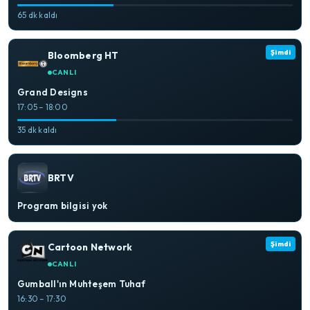
65 dk kaldı
Şimdi
Bloomberg HT
CANLI
Grand Designs
17:05 – 18:00
35 dk kaldı
BRTV
Program bilgisi yok
Şimdi
Cartoon Network
CANLI
Gumball'ın Muhteşem Tuhaf
16:30 – 17:30