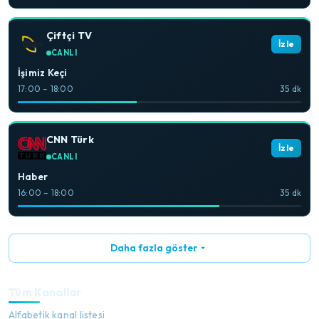
Çiftçi TV
İzle
CANLI
İşimiz Keçi
17:00 – 18:00
35 dk
CNN Türk
İzle
CANLI
Haber
16:00 – 18:00
35 dk
Daha fazla göster
Tüm Kanallar
Alfabetik kanal listesi