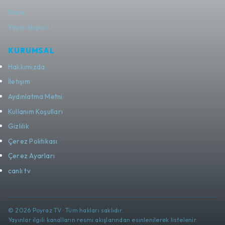
Show
Yayın akışları
KURUMSAL
Hakkımızda
İletişim
Aydınlatma Metni
Kullanım Koşulları
Gizlilik
Çerez Politikası
Çerez Ayarları
canlı tv
© 2026 Poyraz TV · Tüm hakları saklıdır.
Yayınlar ilgili kanalların resmi akışlarından esinlenilerek listelenir.