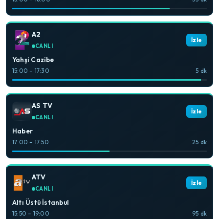
A2
İzle
CANLI
Yahşi Cazibe
15:00 – 17:30
5 dk
AS TV
İzle
CANLI
Haber
17:00 – 17:50
25 dk
ATV
İzle
CANLI
Altı Üstü İstanbul
15:50 – 19:00
95 dk