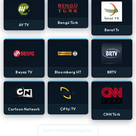
Bengü Türk
AV TV
Berat Tv
Beyaz TV
Bloomberg HT
BRTV
Çiftçi TV
Cartoon Network
CNN Türk
Daha fazla kanal göster