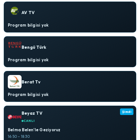
AV TV
Program bilgisi yok
Bengü Türk
Program bilgisi yok
Berat Tv
Program bilgisi yok
Şimdi
Beyaz TV
CANLI
Belma Belen'le Geziyoruz
16:50 – 18:30