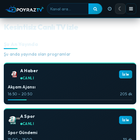
☾
Kanal ara
Kesintisiz Canlı TV izle
Şu An Yayında
Şu anda yayında olan programlar
A Haber
İzle
CANLI
Akşam Ajansı
16:50 – 20:50
205 dk
A Spor
İzle
CANLI
Spor Gündemi
15:00 – 18:00
35 dk