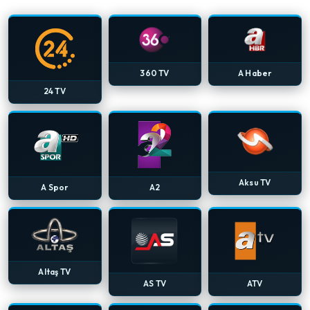
360 TV
A Haber
24 TV
Aksu TV
A Spor
A2
Altaş TV
AS TV
ATV