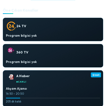
Öne Çıkan Kanallar
24 TV
Program bilgisi yok
360 TV
Program bilgisi yok
Şimdi
A Haber
CANLI
Akşam Ajansı
16:50 – 20:50
205 dk kaldı