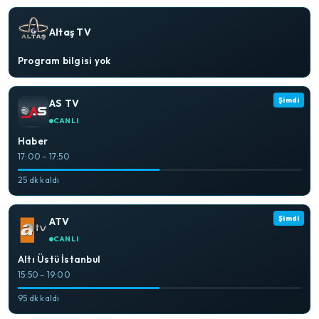
Altaş TV
Program bilgisi yok
Şimdi
AS TV
CANLI
Haber
17:00 – 17:50
25 dk kaldı
Şimdi
ATV
CANLI
Altı Üstü İstanbul
15:50 – 19:00
95 dk kaldı