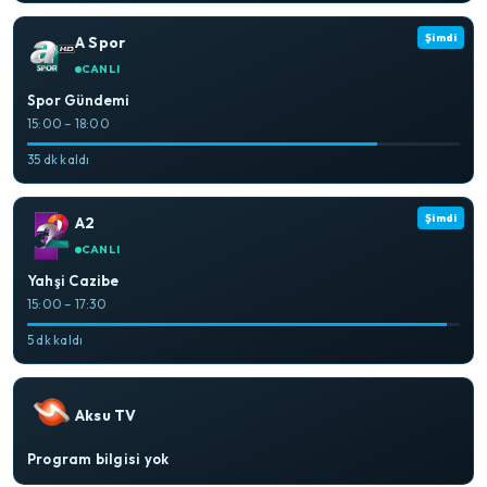
Şimdi
A Spor
CANLI
Spor Gündemi
15:00 – 18:00
35 dk kaldı
Şimdi
A2
CANLI
Yahşi Cazibe
15:00 – 17:30
5 dk kaldı
Aksu TV
Program bilgisi yok