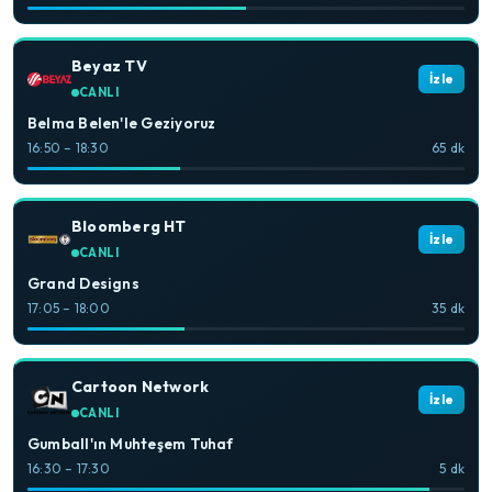
Beyaz TV
İzle
CANLI
Belma Belen'le Geziyoruz
16:50 – 18:30
65 dk
Bloomberg HT
İzle
CANLI
Grand Designs
17:05 – 18:00
35 dk
Cartoon Network
İzle
CANLI
Gumball'ın Muhteşem Tuhaf
16:30 – 17:30
5 dk