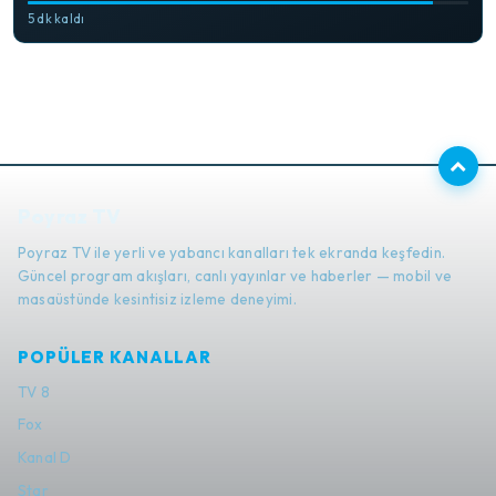
5 dk kaldı
Poyraz TV
Poyraz TV ile yerli ve yabancı kanalları tek ekranda keşfedin.
Güncel program akışları, canlı yayınlar ve haberler — mobil ve
masaüstünde kesintisiz izleme deneyimi.
POPÜLER KANALLAR
TV 8
Fox
Kanal D
Star