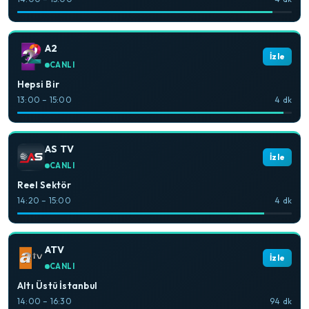
A2
İzle
CANLI
Hepsi Bir
13:00 – 15:00
4 dk
AS TV
İzle
CANLI
Reel Sektör
14:20 – 15:00
4 dk
ATV
İzle
CANLI
Altı Üstü İstanbul
14:00 – 16:30
94 dk