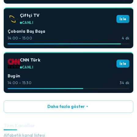
Çiftçi TV
İzle
CANLI
Çobanla Baş Başa
14:00 – 15:00
4 dk
CNN Türk
İzle
CANLI
Bugün
14:00 – 15:30
34 dk
Daha fazla göster
Tüm Kanallar
Alfabetik kanal listesi