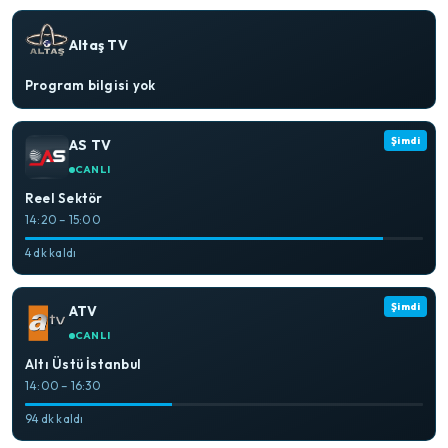
Altaş TV
Program bilgisi yok
Şimdi
AS TV
CANLI
Reel Sektör
14:20 – 15:00
4 dk kaldı
Şimdi
ATV
CANLI
Altı Üstü İstanbul
14:00 – 16:30
94 dk kaldı