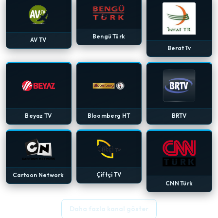
Bengü Türk
AV TV
Berat Tv
Beyaz TV
Bloomberg HT
BRTV
Çiftçi TV
Cartoon Network
CNN Türk
Daha fazla kanal göster