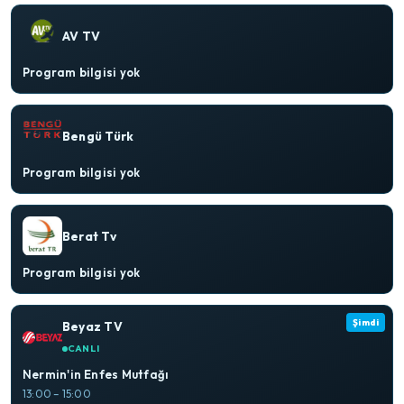
AV TV
Program bilgisi yok
Bengü Türk
Program bilgisi yok
Berat Tv
Program bilgisi yok
Şimdi
Beyaz TV
CANLI
Nermin'in Enfes Mutfağı
13:00 – 15:00