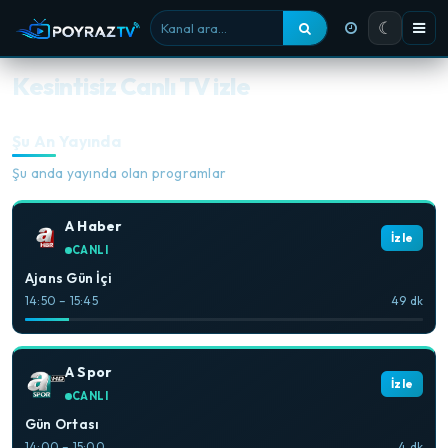
☾
Kanal ara
Kesintisiz Canlı TV izle
Şu An Yayında
Şu anda yayında olan programlar
A Haber
İzle
CANLI
Ajans Gün İçi
14:50 – 15:45
49 dk
A Spor
İzle
CANLI
Gün Ortası
14:00 – 15:00
4 dk