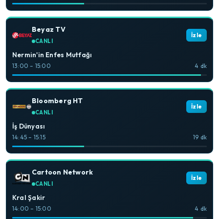
Beyaz TV
İzle
CANLI
Nermin'in Enfes Mutfağı
13:00 – 15:00
4 dk
Bloomberg HT
İzle
CANLI
İş Dünyası
14:45 – 15:15
19 dk
Cartoon Network
İzle
CANLI
Kral Şakir
14:00 – 15:00
4 dk