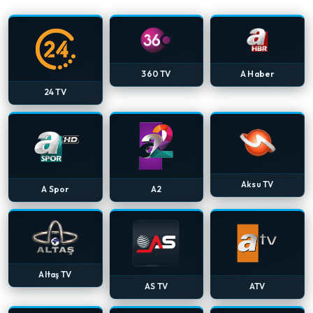
360 TV
A Haber
24 TV
Aksu TV
A Spor
A2
Altaş TV
AS TV
ATV