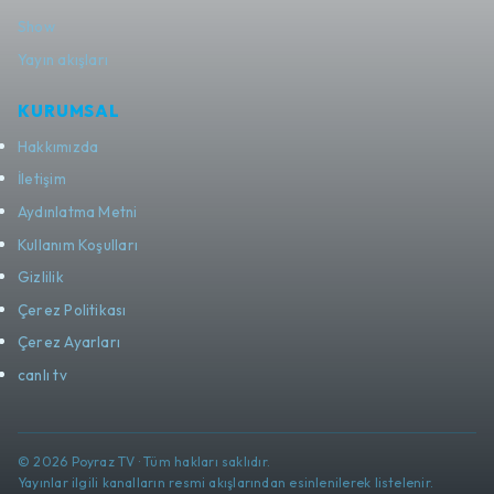
Show
Yayın akışları
KURUMSAL
Hakkımızda
İletişim
Aydınlatma Metni
Kullanım Koşulları
Gizlilik
Çerez Politikası
Çerez Ayarları
canlı tv
© 2026 Poyraz TV · Tüm hakları saklıdır.
Yayınlar ilgili kanalların resmi akışlarından esinlenilerek listelenir.