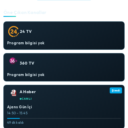
Öne Çıkan Kanallar
24 TV
Program bilgisi yok
360 TV
Program bilgisi yok
Şimdi
A Haber
CANLI
Ajans Gün İçi
14:50 – 15:45
49 dk kaldı