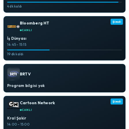
4 dk kaldı
Şimdi
Bloomberg HT
CANLI
İş Dünyası
14:45 – 15:15
19 dk kaldı
BRTV
Program bilgisi yok
Şimdi
Cartoon Network
CANLI
Kral Şakir
14:00 – 15:00