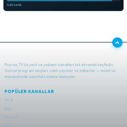
4 dk kaldı
Poyraz TV
Poyraz TV ile yerli ve yabancı kanalları tek ekranda keşfedin.
Güncel program akışları, canlı yayınlar ve haberler — mobil ve
masaüstünde kesintisiz izleme deneyimi.
POPÜLER KANALLAR
TV 8
Fox
Kanal D
Star