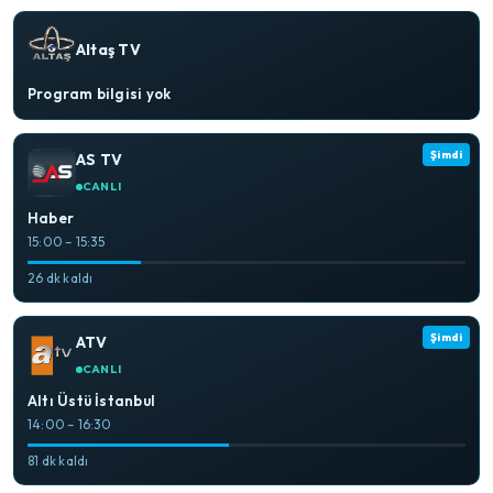
Altaş TV
Program bilgisi yok
Şimdi
AS TV
CANLI
Haber
15:00 – 15:35
26 dk kaldı
Şimdi
ATV
CANLI
Altı Üstü İstanbul
14:00 – 16:30
81 dk kaldı