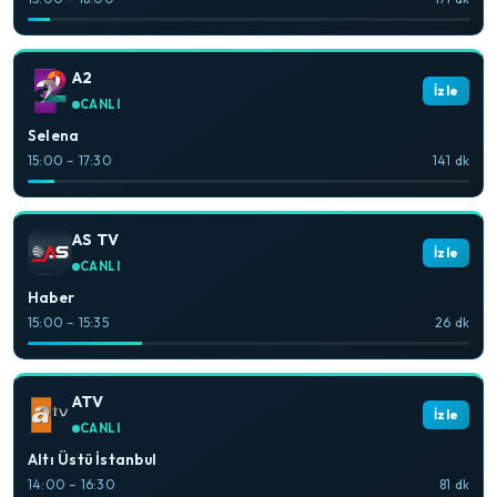
A2
İzle
CANLI
Selena
15:00 – 17:30
141 dk
AS TV
İzle
CANLI
Haber
15:00 – 15:35
26 dk
ATV
İzle
CANLI
Altı Üstü İstanbul
14:00 – 16:30
81 dk