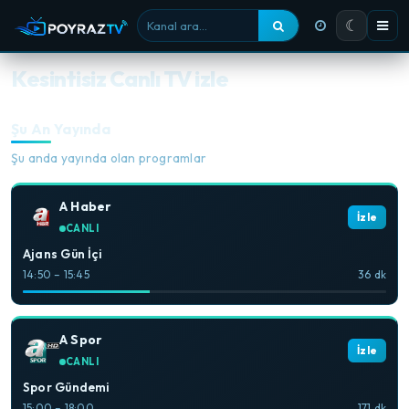
☾
Kanal ara
Kesintisiz Canlı TV izle
Şu An Yayında
Şu anda yayında olan programlar
A Haber
İzle
CANLI
Ajans Gün İçi
14:50 – 15:45
36 dk
A Spor
İzle
CANLI
Spor Gündemi
15:00 – 18:00
171 dk