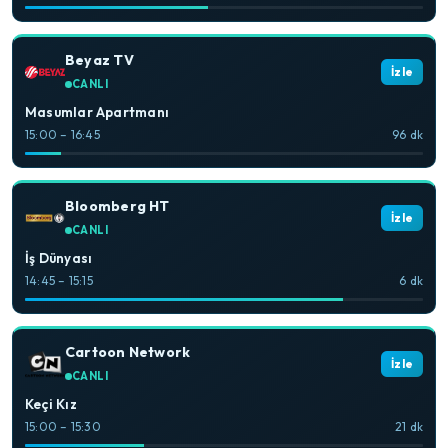
Beyaz TV
İzle
CANLI
Masumlar Apartmanı
15:00 – 16:45
96 dk
Bloomberg HT
İzle
CANLI
İş Dünyası
14:45 – 15:15
6 dk
Cartoon Network
İzle
CANLI
Keçi Kız
15:00 – 15:30
21 dk