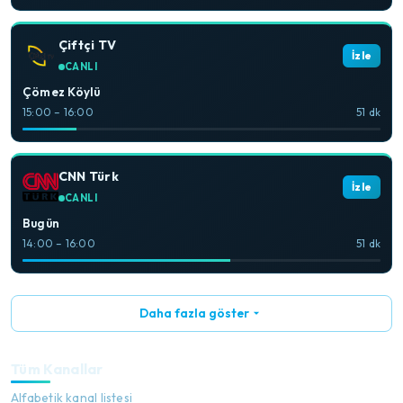
Çiftçi TV
İzle
CANLI
Çömez Köylü
15:00 – 16:00
51 dk
CNN Türk
İzle
CANLI
Bugün
14:00 – 16:00
51 dk
Daha fazla göster
Tüm Kanallar
Alfabetik kanal listesi