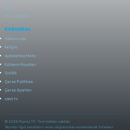
Show
Yayın akışları
KURUMSAL
Hakkımızda
İletişim
Aydınlatma Metni
Kullanım Koşulları
Gizlilik
Çerez Politikası
Çerez Ayarları
canlı tv
© 2026 Poyraz TV · Tüm hakları saklıdır.
Yayınlar ilgili kanalların resmi akışlarından esinlenilerek listelenir.