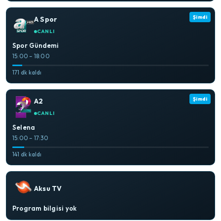
Şimdi
A Spor
CANLI
Spor Gündemi
15:00 – 18:00
171 dk kaldı
Şimdi
A2
CANLI
Selena
15:00 – 17:30
141 dk kaldı
Aksu TV
Program bilgisi yok