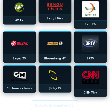
Bengü Türk
AV TV
Berat Tv
Beyaz TV
Bloomberg HT
BRTV
Çiftçi TV
Cartoon Network
CNN Türk
Daha fazla kanal göster