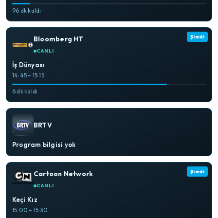
96 dk kaldı
Şimdi
Bloomberg HT
CANLI
İş Dünyası
14:45 – 15:15
6 dk kaldı
BRTV
Program bilgisi yok
Şimdi
Cartoon Network
CANLI
Keçi Kız
15:00 – 15:30