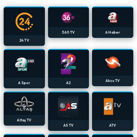
360 TV
A Haber
24 TV
Aksu TV
A Spor
A2
Altaş TV
AS TV
ATV