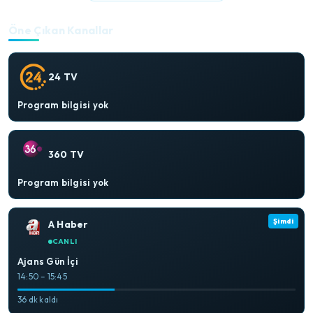
Öne Çıkan Kanallar
24 TV
Program bilgisi yok
360 TV
Program bilgisi yok
Şimdi
A Haber
CANLI
Ajans Gün İçi
14:50 – 15:45
36 dk kaldı