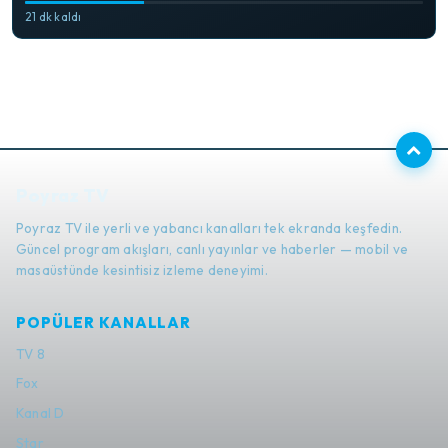
21 dk kaldı
Poyraz TV
Poyraz TV ile yerli ve yabancı kanalları tek ekranda keşfedin.
Güncel program akışları, canlı yayınlar ve haberler — mobil ve
masaüstünde kesintisiz izleme deneyimi.
POPÜLER KANALLAR
TV 8
Fox
Kanal D
Star