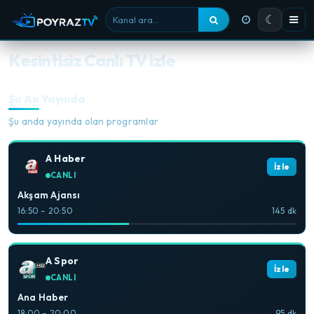
☾
Kanal ara
Kesintisiz Canlı TV izle
Şu An Yayında
Şu anda yayında olan programlar
A Haber
İzle
CANLI
Akşam Ajansı
16:50 – 20:50
145 dk
A Spor
İzle
CANLI
Ana Haber
18:00 – 20:00
95 dk