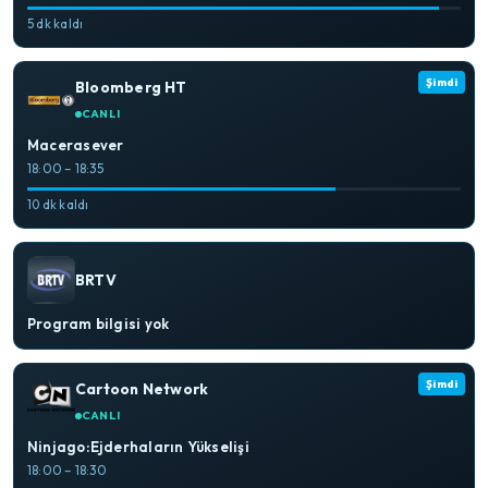
5 dk kaldı
Şimdi
Bloomberg HT
CANLI
Macerasever
18:00 – 18:35
10 dk kaldı
BRTV
Program bilgisi yok
Şimdi
Cartoon Network
CANLI
Ninjago:Ejderhaların Yükselişi
18:00 – 18:30