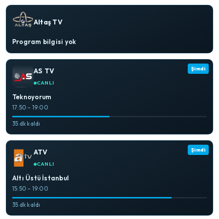
Altaş TV
Program bilgisi yok
Şimdi
AS TV
CANLI
Teknoyorum
17:50 – 19:00
35 dk kaldı
Şimdi
ATV
CANLI
Altı Üstü İstanbul
15:50 – 19:00
35 dk kaldı