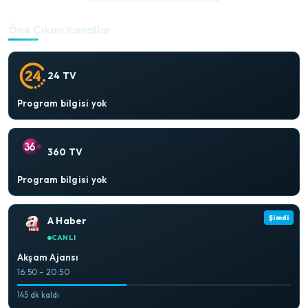
Öne Çıkan Kanallar
24 TV
Program bilgisi yok
360 TV
Program bilgisi yok
Şimdi
A Haber
CANLI
Akşam Ajansı
16:50 – 20:50
145 dk kaldı