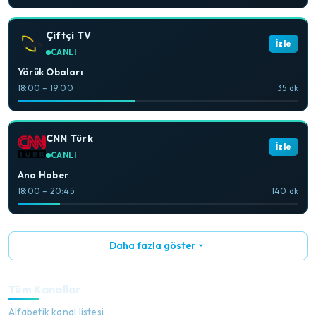
Çiftçi TV
İzle
CANLI
Yörük Obaları
18:00 – 19:00
35 dk
CNN Türk
İzle
CANLI
Ana Haber
18:00 – 20:45
140 dk
Daha fazla göster
Tüm Kanallar
Alfabetik kanal listesi