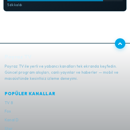
5 dk kaldı
Poyraz TV
Poyraz TV ile yerli ve yabancı kanalları tek ekranda keşfedin.
Güncel program akışları, canlı yayınlar ve haberler — mobil ve
masaüstünde kesintisiz izleme deneyimi.
POPÜLER KANALLAR
TV 8
Fox
Kanal D
Star