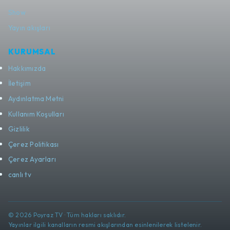
Show
Yayın akışları
KURUMSAL
Hakkımızda
İletişim
Aydınlatma Metni
Kullanım Koşulları
Gizlilik
Çerez Politikası
Çerez Ayarları
canlı tv
© 2026 Poyraz TV · Tüm hakları saklıdır.
Yayınlar ilgili kanalların resmi akışlarından esinlenilerek listelenir.