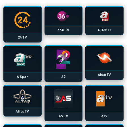
360 TV
A Haber
24 TV
Aksu TV
A Spor
A2
Altaş TV
AS TV
ATV