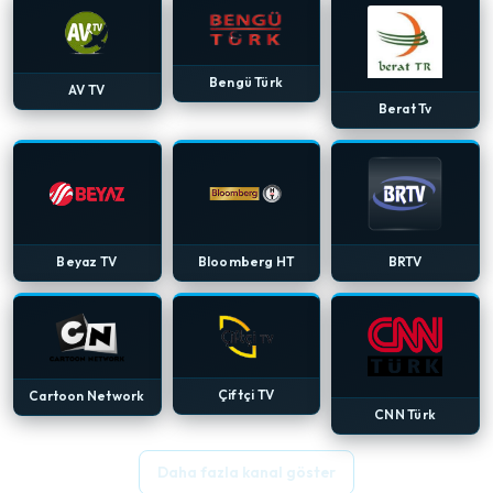
Bengü Türk
AV TV
Berat Tv
Beyaz TV
Bloomberg HT
BRTV
Çiftçi TV
Cartoon Network
CNN Türk
Daha fazla kanal göster