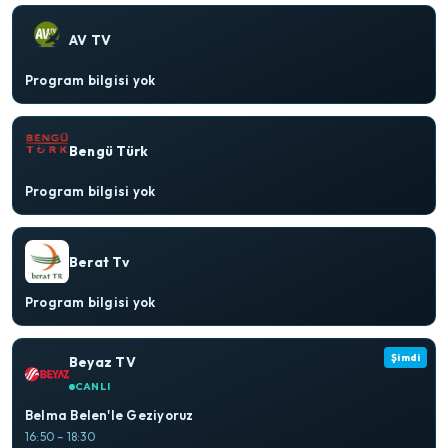
AV TV
Program bilgisi yok
Bengü Türk
Program bilgisi yok
Berat Tv
Program bilgisi yok
Şimdi
Beyaz TV
CANLI
Belma Belen'le Geziyoruz
16:50 – 18:30