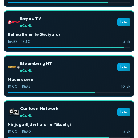
Beyaz TV
İzle
CANLI
Belma Belen'le Geziyoruz
16:50 – 18:30
5 dk
Bloomberg HT
İzle
CANLI
Macerasever
18:00 – 18:35
10 dk
Cartoon Network
İzle
CANLI
Ninjago:Ejderhaların Yükselişi
18:00 – 18:30
5 dk