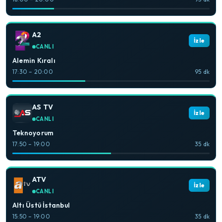
A2
İzle
CANLI
Alemin Kıralı
17:30 – 20:00
95 dk
AS TV
İzle
CANLI
Teknoyorum
17:50 – 19:00
35 dk
ATV
İzle
CANLI
Altı Üstü İstanbul
15:50 – 19:00
35 dk