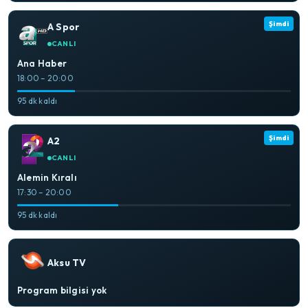
Şimdi
A Spor
CANLI
Ana Haber
18:00 – 20:00
95 dk kaldı
Şimdi
A2
CANLI
Alemin Kıralı
17:30 – 20:00
95 dk kaldı
Aksu TV
Program bilgisi yok