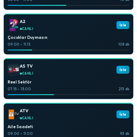
A2
İzle
CANLI
Çocuklar Duymasın
09:00 – 11:15
108 dk
AS TV
İzle
CANLI
Reel Sektör
07:15 – 13:00
213 dk
ATV
İzle
CANLI
Aile Saadeti
09:00 – 11:00
93 dk