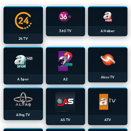
360 TV
A Haber
24 TV
Aksu TV
A Spor
A2
Altaş TV
AS TV
ATV