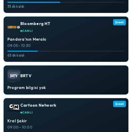
33 dk kaldı
Şimdi
Bloomberg HT
CANLI
Pandora'nın Merakı
09:05 – 10:30
63 dk kaldı
BRTV
Program bilgisi yok
Şimdi
Cartoon Network
CANLI
Kral Şakir
09:00 – 10:00