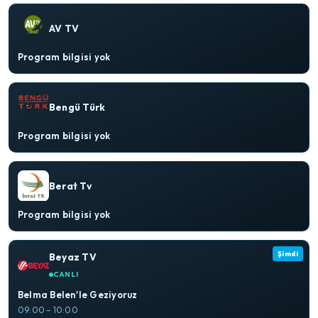
AV TV
Program bilgisi yok
Bengü Türk
Program bilgisi yok
Berat Tv
Program bilgisi yok
Şimdi
Beyaz TV
CANLI
Belma Belen'le Geziyoruz
09:00 – 10:00