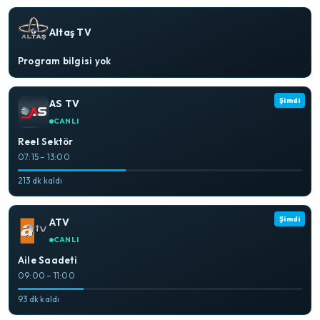
Altaş TV
Program bilgisi yok
Şimdi
AS TV
CANLI
Reel Sektör
07:15 – 13:00
213 dk kaldı
Şimdi
ATV
CANLI
Aile Saadeti
09:00 – 11:00
93 dk kaldı