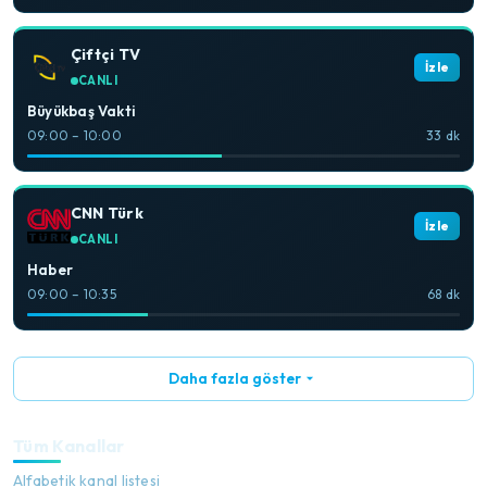
Çiftçi TV
İzle
CANLI
Büyükbaş Vakti
09:00 – 10:00
33 dk
CNN Türk
İzle
CANLI
Haber
09:00 – 10:35
68 dk
Daha fazla göster
Tüm Kanallar
Alfabetik kanal listesi