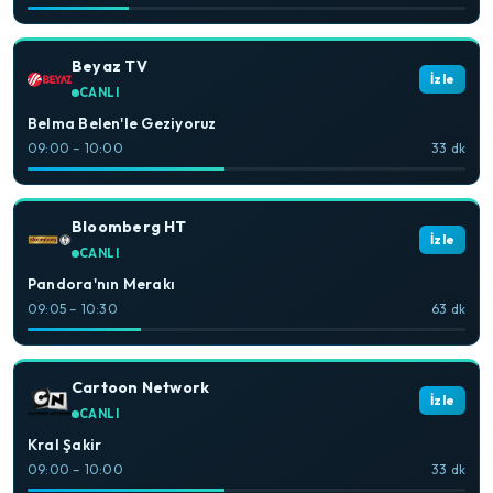
Beyaz TV
İzle
CANLI
Belma Belen'le Geziyoruz
09:00 – 10:00
33 dk
Bloomberg HT
İzle
CANLI
Pandora'nın Merakı
09:05 – 10:30
63 dk
Cartoon Network
İzle
CANLI
Kral Şakir
09:00 – 10:00
33 dk