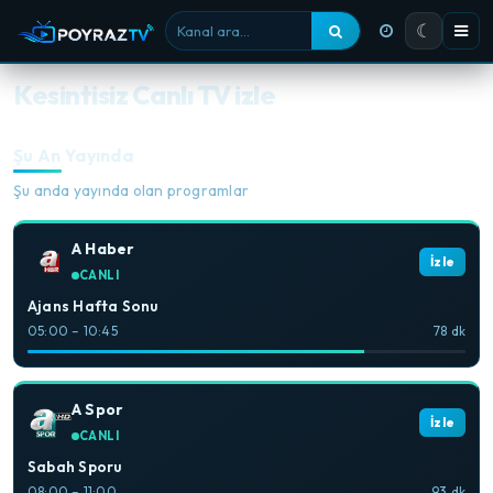
☾
Kanal ara
Kesintisiz Canlı TV izle
Şu An Yayında
Şu anda yayında olan programlar
A Haber
İzle
CANLI
Ajans Hafta Sonu
05:00 – 10:45
78 dk
A Spor
İzle
CANLI
Sabah Sporu
08:00 – 11:00
93 dk