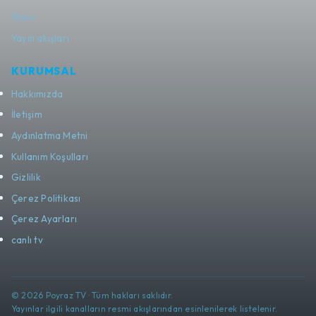
Show
Yayın akışları
KURUMSAL
Hakkımızda
İletişim
Aydınlatma Metni
Kullanım Koşulları
Gizlilik
Çerez Politikası
Çerez Ayarları
canlı tv
© 2026 Poyraz TV · Tüm hakları saklıdır.
Yayınlar ilgili kanalların resmi akışlarından esinlenilerek listelenir.