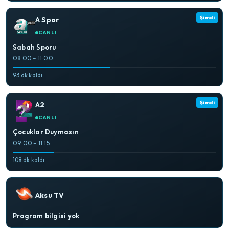
Şimdi
A Spor
CANLI
Sabah Sporu
08:00 – 11:00
93 dk kaldı
Şimdi
A2
CANLI
Çocuklar Duymasın
09:00 – 11:15
108 dk kaldı
Aksu TV
Program bilgisi yok