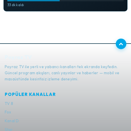
33 dk kaldı
Poyraz TV
Poyraz TV ile yerli ve yabancı kanalları tek ekranda keşfedin.
Güncel program akışları, canlı yayınlar ve haberler — mobil ve
masaüstünde kesintisiz izleme deneyimi.
POPÜLER KANALLAR
TV 8
Fox
Kanal D
Star