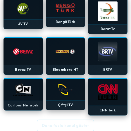
Bengü Türk
AV TV
Berat Tv
Beyaz TV
Bloomberg HT
BRTV
Çiftçi TV
Cartoon Network
CNN Türk
Daha fazla kanal göster