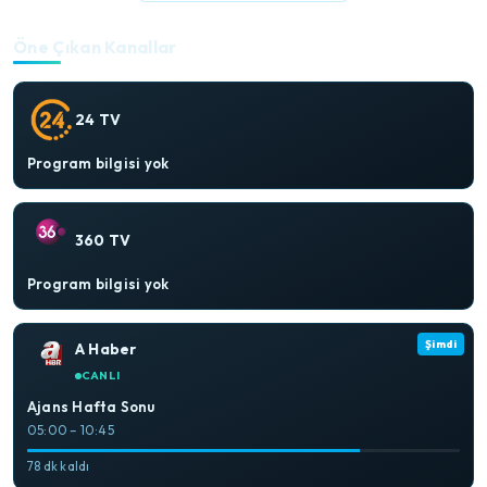
Öne Çıkan Kanallar
24 TV
Program bilgisi yok
360 TV
Program bilgisi yok
Şimdi
A Haber
CANLI
Ajans Hafta Sonu
05:00 – 10:45
78 dk kaldı