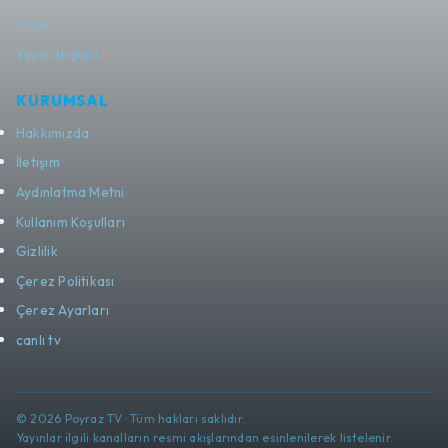
Show
Yayın akışları
KURUMSAL
Hakkımızda
İletişim
Aydınlatma Metni
Kullanım Koşulları
Gizlilik
Çerez Politikası
Çerez Ayarları
canlı tv
© 2026 Poyraz TV · Tüm hakları saklıdır.
Yayınlar ilgili kanalların resmi akışlarından esinlenilerek listelenir.