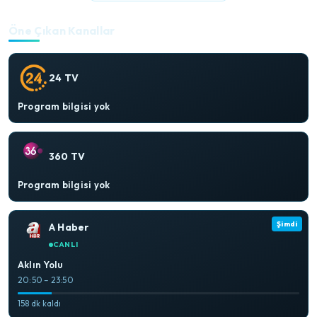
Öne Çıkan Kanallar
24 TV
Program bilgisi yok
360 TV
Program bilgisi yok
Şimdi
A Haber
CANLI
Aklın Yolu
20:50 – 23:50
158 dk kaldı