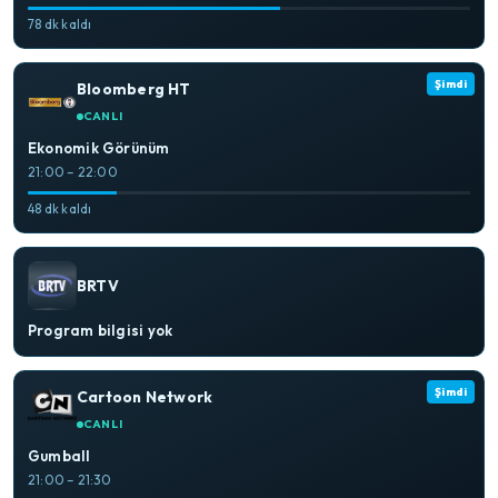
78 dk kaldı
Şimdi
Bloomberg HT
CANLI
Ekonomik Görünüm
21:00 – 22:00
48 dk kaldı
BRTV
Program bilgisi yok
Şimdi
Cartoon Network
CANLI
Gumball
21:00 – 21:30