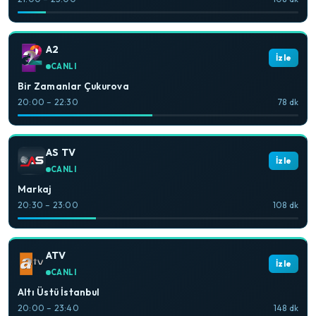
A2
İzle
CANLI
Bir Zamanlar Çukurova
20:00 – 22:30
78 dk
AS TV
İzle
CANLI
Markaj
20:30 – 23:00
108 dk
ATV
İzle
CANLI
Altı Üstü İstanbul
20:00 – 23:40
148 dk