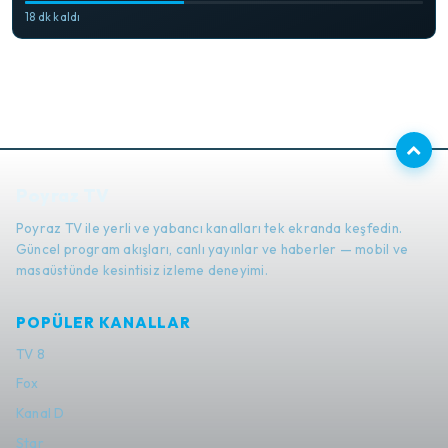
18 dk kaldı
Poyraz TV
Poyraz TV ile yerli ve yabancı kanalları tek ekranda keşfedin.
Güncel program akışları, canlı yayınlar ve haberler — mobil ve
masaüstünde kesintisiz izleme deneyimi.
POPÜLER KANALLAR
TV 8
Fox
Kanal D
Star