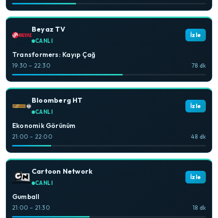
Beyaz TV
İzle
CANLI
Transformers: Kayıp Çağ
19:30 – 22:30
78 dk
Bloomberg HT
İzle
CANLI
Ekonomik Görünüm
21:00 – 22:00
48 dk
Cartoon Network
İzle
CANLI
Gumball
21:00 – 21:30
18 dk