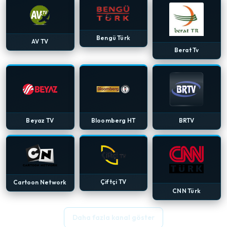
Bengü Türk
AV TV
Berat Tv
Beyaz TV
Bloomberg HT
BRTV
Çiftçi TV
Cartoon Network
CNN Türk
Daha fazla kanal göster