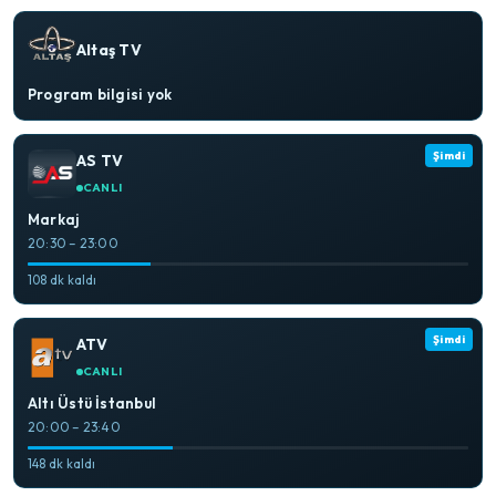
Altaş TV
Program bilgisi yok
Şimdi
AS TV
CANLI
Markaj
20:30 – 23:00
108 dk kaldı
Şimdi
ATV
CANLI
Altı Üstü İstanbul
20:00 – 23:40
148 dk kaldı