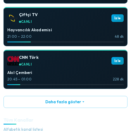
Çiftçi TV
İzle
CANLI
Hayvancılık Akademisi
21:00 – 22:00
48 dk
CNN Türk
İzle
CANLI
Akıl Çemberi
20:45 – 01:00
228 dk
Daha fazla göster
Tüm Kanallar
Alfabetik kanal listesi