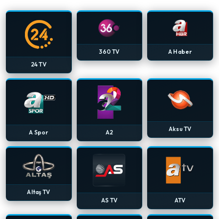
360 TV
A Haber
24 TV
Aksu TV
A Spor
A2
Altaş TV
AS TV
ATV