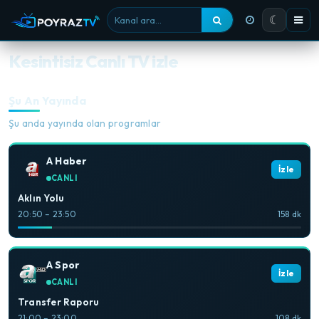
☾
Kanal ara
Kesintisiz Canlı TV izle
Şu An Yayında
Şu anda yayında olan programlar
A Haber
İzle
CANLI
Aklın Yolu
20:50 – 23:50
158 dk
A Spor
İzle
CANLI
Transfer Raporu
21:00 – 23:00
108 dk