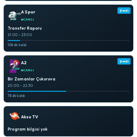
Şimdi
A Spor
CANLI
Transfer Raporu
21:00 – 23:00
108 dk kaldı
Şimdi
A2
CANLI
Bir Zamanlar Çukurova
20:00 – 22:30
78 dk kaldı
Aksu TV
Program bilgisi yok