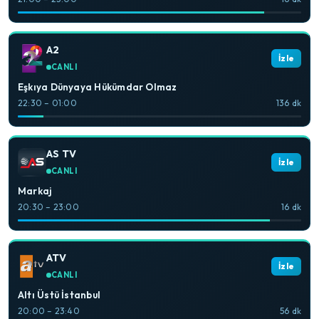
A2
İzle
CANLI
Eşkıya Dünyaya Hükümdar Olmaz
22:30 – 01:00
136 dk
AS TV
İzle
CANLI
Markaj
20:30 – 23:00
16 dk
ATV
İzle
CANLI
Altı Üstü İstanbul
20:00 – 23:40
56 dk