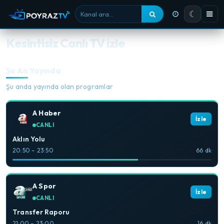
☾
Kanal ara
Kesintisiz Canlı TV izle
Şu An Yayında
Şu anda yayında olan programlar
A Haber
İzle
CANLI
Aklın Yolu
20:50 – 23:50
66 dk
A Spor
İzle
CANLI
Transfer Raporu
21:00 – 23:00
16 dk