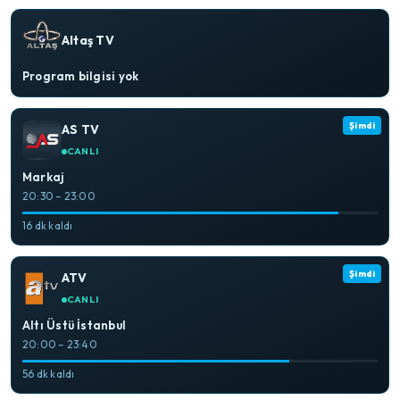
Altaş TV
Program bilgisi yok
Şimdi
AS TV
CANLI
Markaj
20:30 – 23:00
16 dk kaldı
Şimdi
ATV
CANLI
Altı Üstü İstanbul
20:00 – 23:40
56 dk kaldı