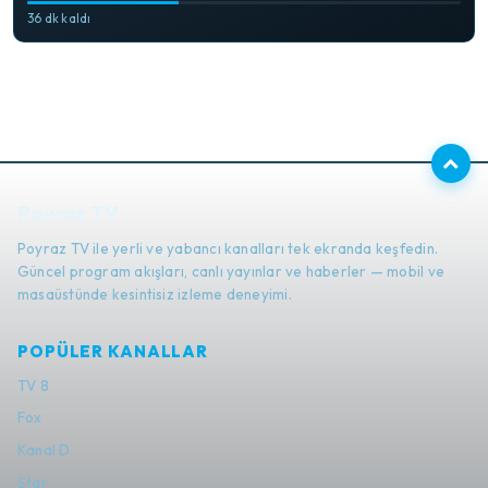
36 dk kaldı
Poyraz TV
Poyraz TV ile yerli ve yabancı kanalları tek ekranda keşfedin.
Güncel program akışları, canlı yayınlar ve haberler — mobil ve
masaüstünde kesintisiz izleme deneyimi.
POPÜLER KANALLAR
TV 8
Fox
Kanal D
Star