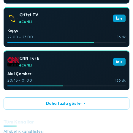
Çiftçi TV
İzle
CANLI
Kuşçu
22:00 – 23:00
16 dk
CNN Türk
İzle
CANLI
Akıl Çemberi
20:45 – 01:00
136 dk
Daha fazla göster
Tüm Kanallar
Alfabetik kanal listesi