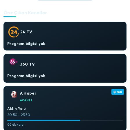
Öne Çıkan Kanallar
24 TV
Program bilgisi yok
360 TV
Program bilgisi yok
Şimdi
A Haber
CANLI
Aklın Yolu
20:50 – 23:50
66 dk kaldı