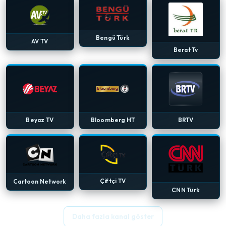
Bengü Türk
AV TV
Berat Tv
Beyaz TV
Bloomberg HT
BRTV
Çiftçi TV
Cartoon Network
CNN Türk
Daha fazla kanal göster