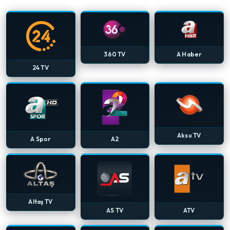
360 TV
A Haber
24 TV
Aksu TV
A Spor
A2
Altaş TV
AS TV
ATV