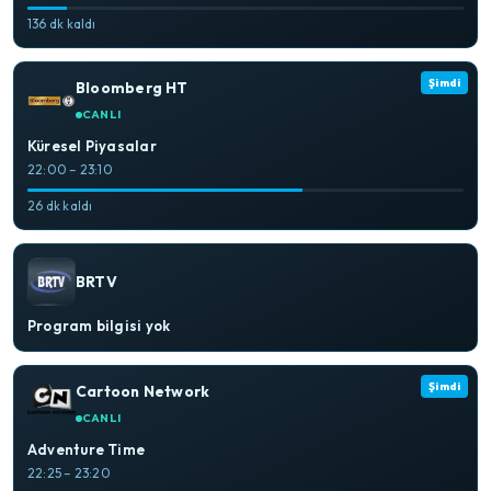
136 dk kaldı
Şimdi
Bloomberg HT
CANLI
Küresel Piyasalar
22:00 – 23:10
26 dk kaldı
BRTV
Program bilgisi yok
Şimdi
Cartoon Network
CANLI
Adventure Time
22:25 – 23:20