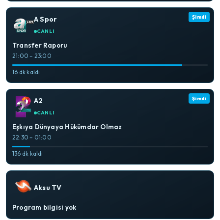
Şimdi
A Spor
CANLI
Transfer Raporu
21:00 – 23:00
16 dk kaldı
Şimdi
A2
CANLI
Eşkıya Dünyaya Hükümdar Olmaz
22:30 – 01:00
136 dk kaldı
Aksu TV
Program bilgisi yok