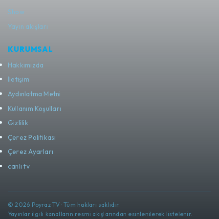
Show
Yayın akışları
KURUMSAL
Hakkımızda
İletişim
Aydınlatma Metni
Kullanım Koşulları
Gizlilik
Çerez Politikası
Çerez Ayarları
canlı tv
© 2026 Poyraz TV · Tüm hakları saklıdır.
Yayınlar ilgili kanalların resmi akışlarından esinlenilerek listelenir.