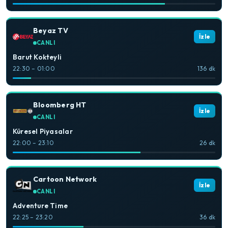
Beyaz TV
İzle
CANLI
Barut Kokteyli
22:30 – 01:00
136 dk
Bloomberg HT
İzle
CANLI
Küresel Piyasalar
22:00 – 23:10
26 dk
Cartoon Network
İzle
CANLI
Adventure Time
22:25 – 23:20
36 dk