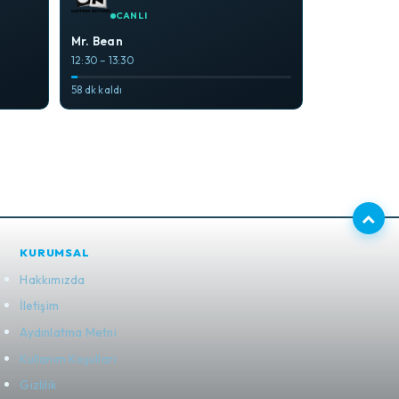
CANLI
Mr. Bean
12:30 – 13:30
58 dk kaldı
KURUMSAL
Hakkımızda
İletişim
Aydınlatma Metni
Kullanım Koşulları
Gizlilik