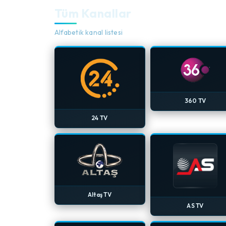
Tüm Kanallar
Alfabetik kanal listesi
360 TV
24 TV
Altaş TV
AS TV