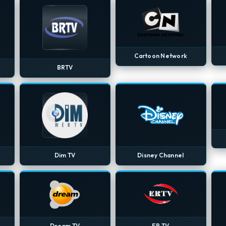
Cartoon Network
BRTV
Dim TV
Disney Channel
Dream TV
ER TV