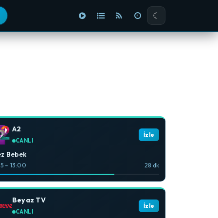
☾
A2
İzle
CANLI
ez Bebek
:15 – 13:00
28 dk
Beyaz TV
İzle
CANLI