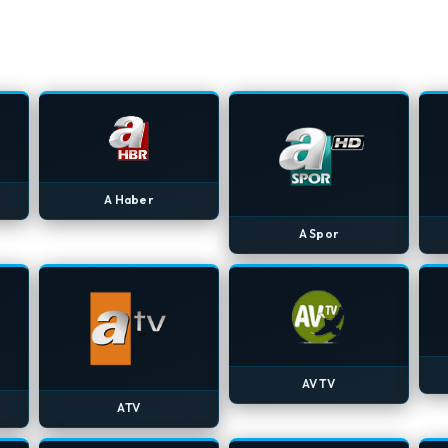
A Haber
A Spor
AV TV
ATV