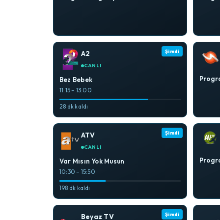
Şimdi
A2
CANLI
Progra
Bez Bebek
11:15 – 13:00
28 dk kaldı
Şimdi
ATV
CANLI
Progra
Var Mısın Yok Musun
10:30 – 15:50
198 dk kaldı
Şimdi
Beyaz TV