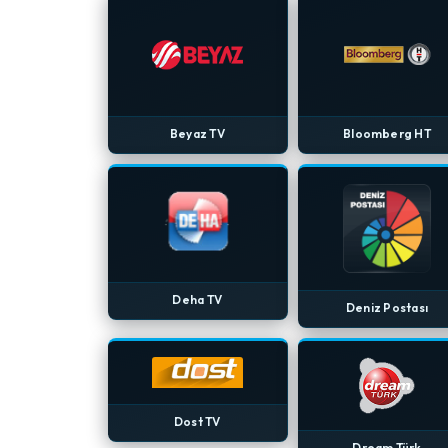
Beyaz TV
Bloomberg HT
Deha TV
Deniz Postası
Dost TV
Dream Türk