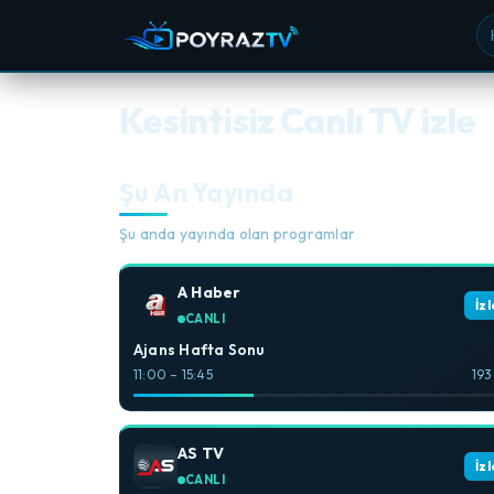
Ka
Kesintisiz Canlı TV izle
Şu An Yayında
Şu anda yayında olan programlar
A Haber
İzl
CANLI
Ajans Hafta Sonu
11:00 – 15:45
193
AS TV
İzl
CANLI