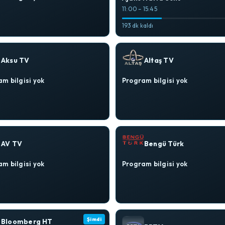
11:00 – 15:45
193 dk kaldı
Aksu TV
Altaş TV
m bilgisi yok
Program bilgisi yok
AV TV
Bengü Türk
m bilgisi yok
Program bilgisi yok
Şimdi
Bloomberg HT