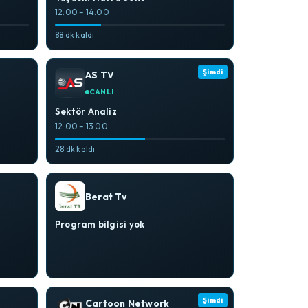
12:00 – 14:00
88 dk kaldı
Şimdi
AS TV
CANLI
Sektör Analiz
12:00 – 13:00
28 dk kaldı
Berat Tv
Program bilgisi yok
Şimdi
Cartoon Network