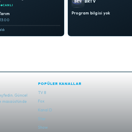
BRTV
CANLI
Program bilgisi yok
 Tarım
 13:00
aldı
POPÜLER KANALLAR
TV 8
eşfedin. Güncel
Fox
 ve masaüstünde
Kanal D
Star
Show