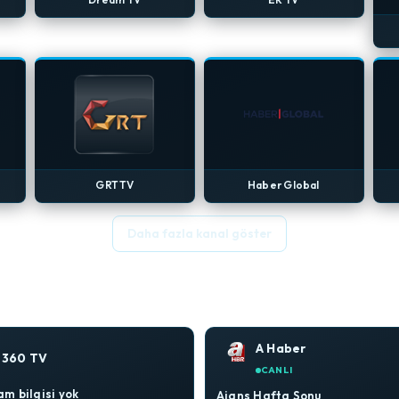
GRT TV
Haber Global
Daha fazla kanal göster
A Haber
360 TV
CANLI
m bilgisi yok
Ajans Hafta Sonu