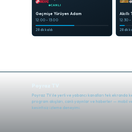
CANLI
Geçmişe Yürüyen Adam
Akıllı
12:00 – 13:00
12:30 –
28 dk kaldı
28 dk k
Poyraz TV
Poyraz TV ile yerli ve yabancı kanalları tek ekranda k
program akışları, canlı yayınlar ve haberler — mobil
kesintisiz izleme deneyimi.