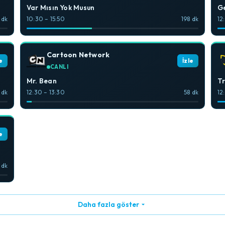
Var Mısın Yok Musun
G
 dk
10:30 – 15:50
198 dk
12
Cartoon Network
e
İzle
CANLI
Mr. Bean
Tr
 dk
12:30 – 13:30
58 dk
12
e
 dk
Daha fazla göster