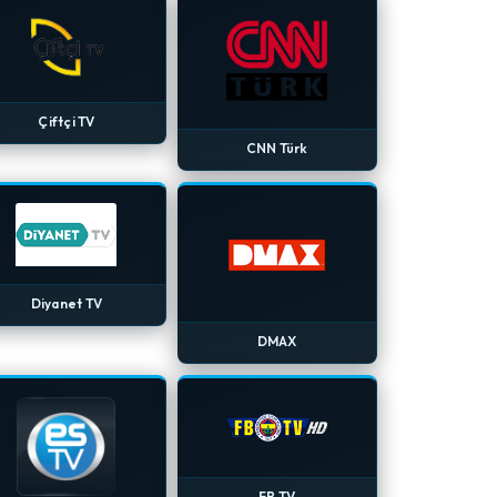
Çiftçi TV
CNN Türk
Diyanet TV
DMAX
FB TV