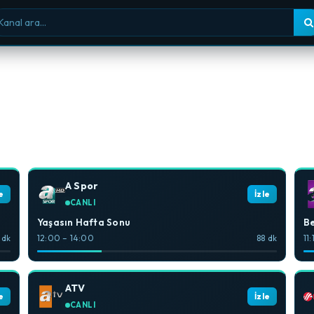
nal ara
A Spor
e
İzle
CANLI
Yaşasın Hafta Sonu
B
 dk
12:00 – 14:00
88 dk
11
ATV
e
İzle
CANLI