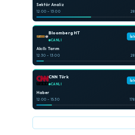
Sektör Analiz
12:00 – 13:00
28
Bloomberg HT
İzl
CANLI
Akıllı Tarım
12:30 – 13:00
28
CNN Türk
İzl
CANLI
Haber
12:00 – 15:30
178