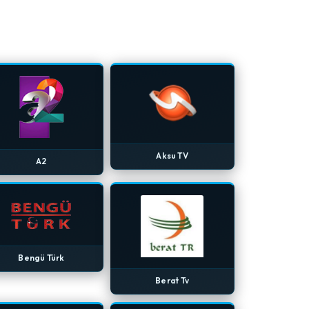
Aksu TV
A2
Bengü Türk
Berat Tv