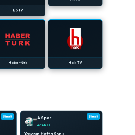
ES TV
Habertürk
Halk TV
Şimdi
Şimdi
A Spor
CANLI
Yaşasın Hafta Sonu