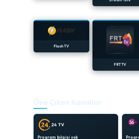
Flash TV
FRT TV
Öne Çıkan Kanallar
24 TV
Program bilgisi yok
Progra