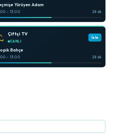
eçmişe Yürüyen Adam
:00 – 13:00
28 dk
Çiftçi TV
İzle
CANLI
opik Bahçe
:00 – 13:00
28 dk