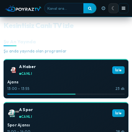
☾
Kanal ara
Kesintisiz Canlı TV izle
Şu An Yayında
Şu anda yayında olan programlar
A Haber
İzle
CANLI
Ajans
13:00 – 13:55
23 dk
A Spor
İzle
CANLI
Spor Ajansı
11:00 – 14:00
28 dk