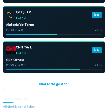
Çiftçi TV
İzle
CANLI
Akdeniz'de Tarım
13:00 – 14:00
28 dk
CNN Türk
İzle
CANLI
Gün Ortası
12:00 – 14:00
28 dk
Daha fazla göster
Tüm Kanallar
Alfabetik kanal listesi