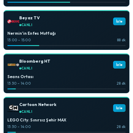
Beyaz TV
İzle
CANLI
Nermin'in Enfes Mutfağı
13:00 – 15:00
88 dk
Bloomberg HT
İzle
CANLI
Seans Ortası
13:30 – 14:00
28 dk
Cartoon Network
İzle
CANLI
LEGO City: Sınırsız Şehir MAX
13:30 – 14:00
28 dk