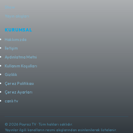
Show
Yayın akışları
KURUMSAL
Hakkımızda
İletişim
Aydınlatma Metni
Kullanım Koşulları
Gizlilik
Çerez Politikası
Çerez Ayarları
canlı tv
© 2026 Poyraz TV · Tüm hakları saklıdır.
Yayınlar ilgili kanalların resmi akışlarından esinlenilerek listelenir.