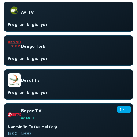
AV TV
Program bilgisi yok
Bengü Türk
Program bilgisi yok
Berat Tv
Program bilgisi yok
Şimdi
Beyaz TV
CANLI
Nermin'in Enfes Mutfağı
13:00 – 15:00