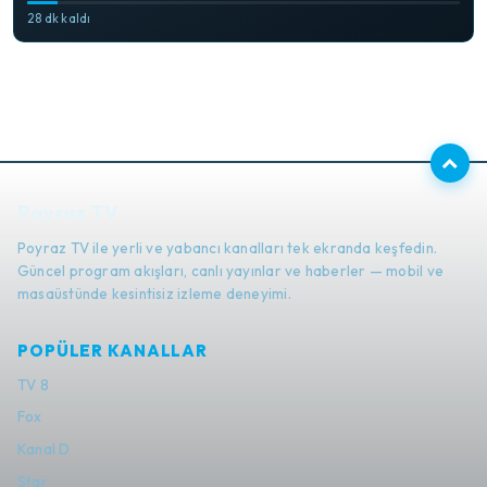
28 dk kaldı
Poyraz TV
Poyraz TV ile yerli ve yabancı kanalları tek ekranda keşfedin.
Güncel program akışları, canlı yayınlar ve haberler — mobil ve
masaüstünde kesintisiz izleme deneyimi.
POPÜLER KANALLAR
TV 8
Fox
Kanal D
Star