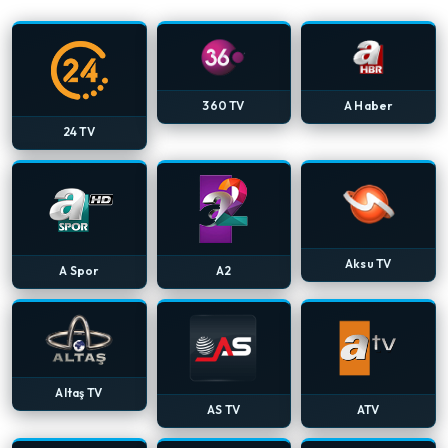
360 TV
A Haber
24 TV
Aksu TV
A Spor
A2
Altaş TV
AS TV
ATV