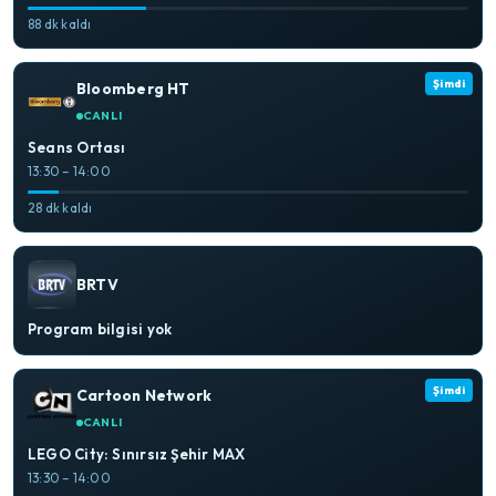
88 dk kaldı
Şimdi
Bloomberg HT
CANLI
Seans Ortası
13:30 – 14:00
28 dk kaldı
BRTV
Program bilgisi yok
Şimdi
Cartoon Network
CANLI
LEGO City: Sınırsız Şehir MAX
13:30 – 14:00