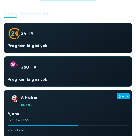
Öne Çıkan Kanallar
24 TV
Program bilgisi yok
360 TV
Program bilgisi yok
Şimdi
A Haber
CANLI
Ajans
13:00 – 13:55
23 dk kaldı