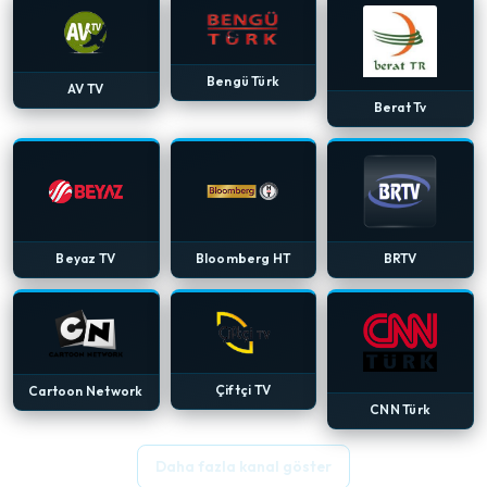
Bengü Türk
AV TV
Berat Tv
Beyaz TV
Bloomberg HT
BRTV
Çiftçi TV
Cartoon Network
CNN Türk
Daha fazla kanal göster