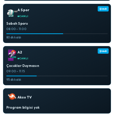
Şimdi
A Spor
CANLI
Sabah Sporu
08:00 – 11:00
80 dk kaldı
Şimdi
A2
CANLI
Çocuklar Duymasın
09:00 – 11:15
95 dk kaldı
Aksu TV
Program bilgisi yok