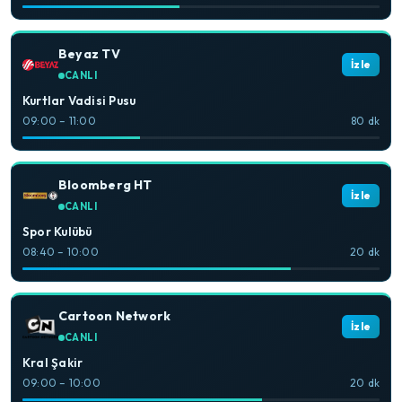
Beyaz TV
İzle
CANLI
Kurtlar Vadisi Pusu
09:00 – 11:00
80 dk
Bloomberg HT
İzle
CANLI
Spor Kulübü
08:40 – 10:00
20 dk
Cartoon Network
İzle
CANLI
Kral Şakir
09:00 – 10:00
20 dk