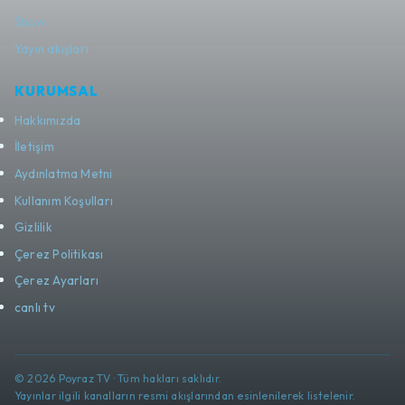
Show
Yayın akışları
KURUMSAL
Hakkımızda
İletişim
Aydınlatma Metni
Kullanım Koşulları
Gizlilik
Çerez Politikası
Çerez Ayarları
canlı tv
© 2026 Poyraz TV · Tüm hakları saklıdır.
Yayınlar ilgili kanalların resmi akışlarından esinlenilerek listelenir.