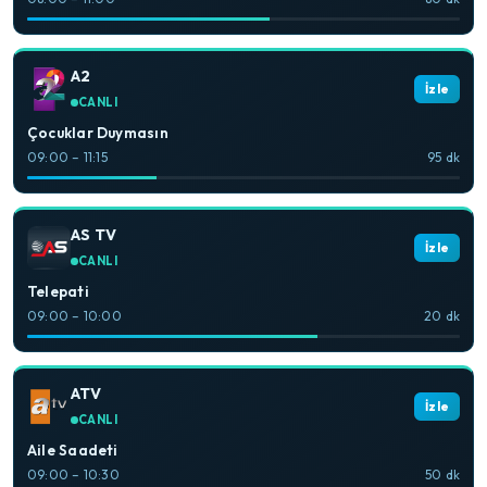
A2
İzle
CANLI
Çocuklar Duymasın
09:00 – 11:15
95 dk
AS TV
İzle
CANLI
Telepati
09:00 – 10:00
20 dk
ATV
İzle
CANLI
Aile Saadeti
09:00 – 10:30
50 dk