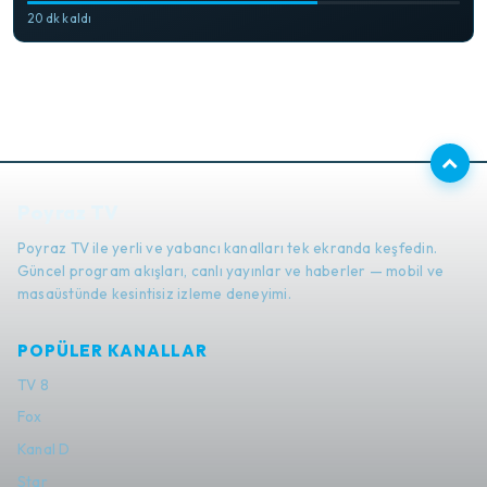
20 dk kaldı
Poyraz TV
Poyraz TV ile yerli ve yabancı kanalları tek ekranda keşfedin.
Güncel program akışları, canlı yayınlar ve haberler — mobil ve
masaüstünde kesintisiz izleme deneyimi.
POPÜLER KANALLAR
TV 8
Fox
Kanal D
Star