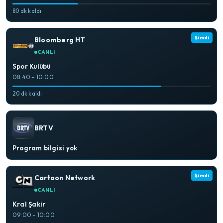
80 dk kaldı
Şimdi
Bloomberg HT
CANLI
Spor Kulübü
08:40 – 10:00
20 dk kaldı
BRTV
Program bilgisi yok
Şimdi
Cartoon Network
CANLI
Kral Şakir
09:00 – 10:00