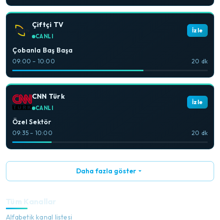
Çiftçi TV
İzle
CANLI
Çobanla Baş Başa
09:00 – 10:00
20 dk
CNN Türk
İzle
CANLI
Özel Sektör
09:35 – 10:00
20 dk
Daha fazla göster
Tüm Kanallar
Alfabetik kanal listesi