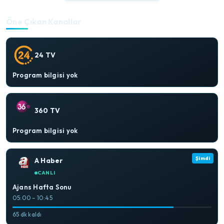
Öne Çıkan Kanallar
24 TV
Program bilgisi yok
360 TV
Program bilgisi yok
Şimdi
A Haber
CANLI
Ajans Hafta Sonu
05:00 – 10:45
65 dk kaldı