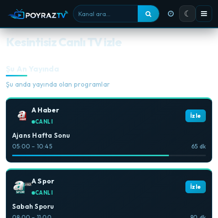
☾
Kanal ara
Kesintisiz Canlı TV izle
Şu An Yayında
Şu anda yayında olan programlar
A Haber
İzle
CANLI
Ajans Hafta Sonu
05:00 – 10:45
65 dk
A Spor
İzle
CANLI
Sabah Sporu
08:00 – 11:00
80 dk