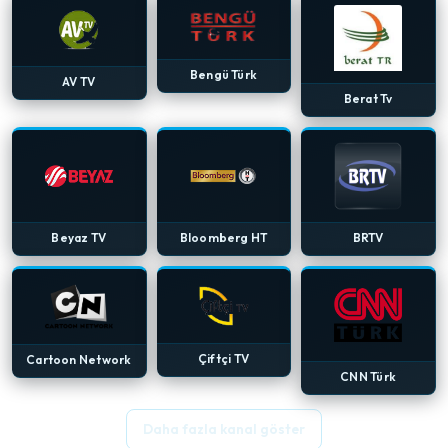
Bengü Türk
AV TV
Berat Tv
Beyaz TV
Bloomberg HT
BRTV
Çiftçi TV
Cartoon Network
CNN Türk
Daha fazla kanal göster