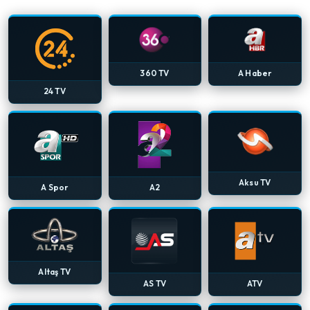
360 TV
A Haber
24 TV
Aksu TV
A Spor
A2
Altaş TV
AS TV
ATV