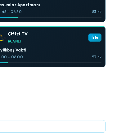
asumlar Apartmanı
:45 – 06:30
83 dk
Çiftçi TV
İzle
CANLI
yükbaş Vakti
:00 – 06:00
53 dk