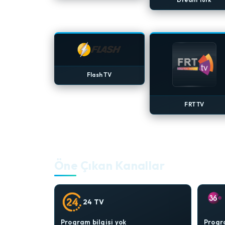
Flash TV
FRT TV
Öne Çıkan Kanallar
24 TV
Program bilgisi yok
Progra