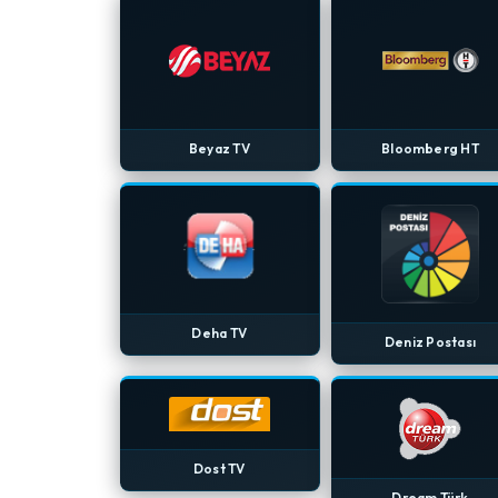
Beyaz TV
Bloomberg HT
Deha TV
Deniz Postası
Dost TV
Dream Türk