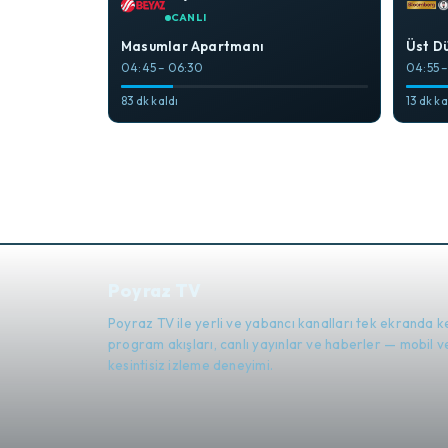
CANLI
Masumlar Apartmanı
Üst D
04:45 – 06:30
04:55 
83 dk kaldı
13 dk ka
Poyraz TV
Poyraz TV ile yerli ve yabancı kanalları tek ekranda k
program akışları, canlı yayınlar ve haberler — mobil
kesintisiz izleme deneyimi.