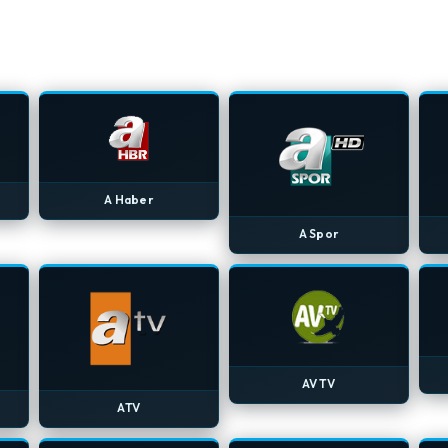
A Haber
A Spor
AV TV
ATV