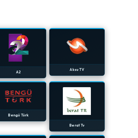
Aksu TV
A2
Bengü Türk
Berat Tv