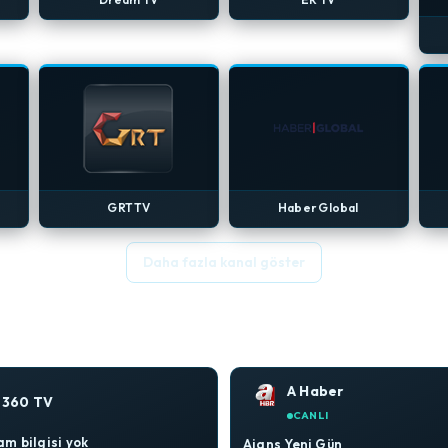
GRT TV
Haber Global
Daha fazla kanal göster
A Haber
360 TV
CANLI
m bilgisi yok
Ajans Yeni Gün