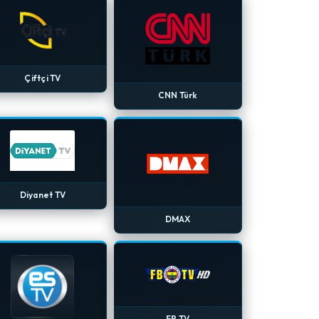
Çiftçi TV
CNN Türk
Diyanet TV
DMAX
FB TV