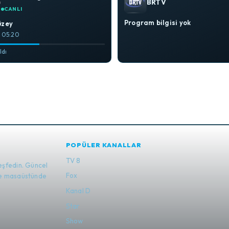
BRTV
CANLI
Program bilgisi yok
üzey
– 05:20
ldı
POPÜLER KANALLAR
TV 8
eşfedin. Güncel
Fox
 ve masaüstünde
Kanal D
Star
Show