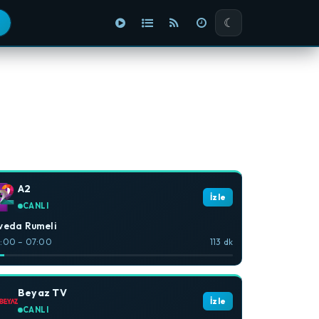
☾
A2
İzle
CANLI
veda Rumeli
:00 – 07:00
113 dk
Beyaz TV
İzle
CANLI