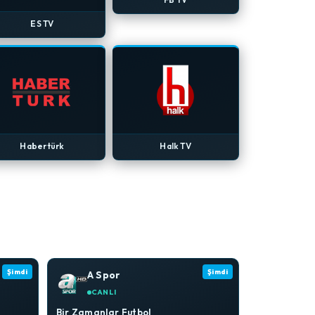
ES TV
Habertürk
Halk TV
Şimdi
Şimdi
A Spor
CANLI
Bir Zamanlar Futbol