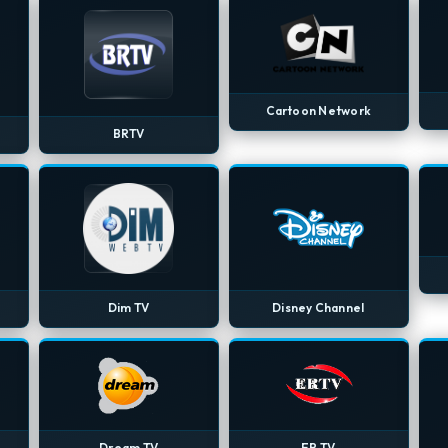
Cartoon Network
BRTV
Dim TV
Disney Channel
Dream TV
ER TV