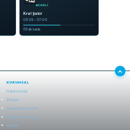
CANLI
Kral Şakir
03:05 – 07:00
113 dk kaldı
KURUMSAL
Hakkımızda
İletişim
Aydınlatma Metni
Kullanım Koşulları
Gizlilik