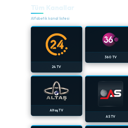
Tüm Kanallar
Alfabetik kanal listesi
360 TV
24 TV
Altaş TV
AS TV