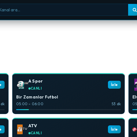
nal ara
A Spor
e
İzle
CANLI
Bir Zamanlar Futbol
El
 dk
05:00 – 06:00
53 dk
05
ATV
e
İzle
CANLI