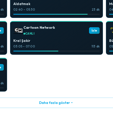
Aldatmak
M
 dk
02:40 – 05:30
23 dk
04
Cartoon Network
e
İzle
CANLI
Kral Şakir
Bü
 dk
03:05 – 07:00
113 dk
05
e
 dk
Daha fazla göster