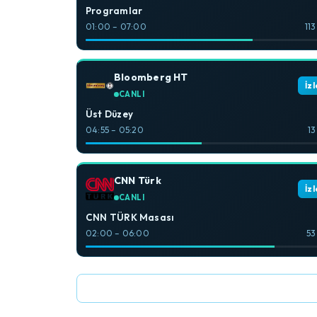
Programlar
01:00 – 07:00
113
Bloomberg HT
İzl
CANLI
Üst Düzey
04:55 – 05:20
13
CNN Türk
İzl
CANLI
CNN TÜRK Masası
02:00 – 06:00
53