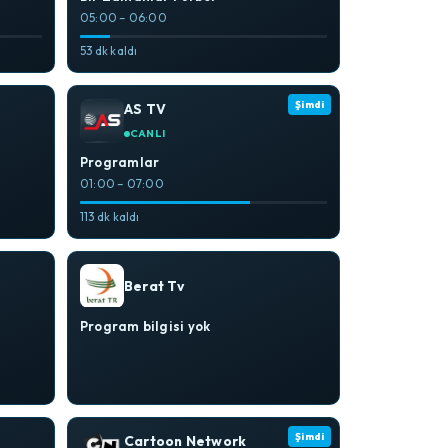
05:00 – 06:00
53 dk kaldı
Şimdi
AS TV
CANLI
Programlar
01:00 – 07:00
113 dk kaldı
Berat Tv
Program bilgisi yok
Şimdi
Cartoon Network