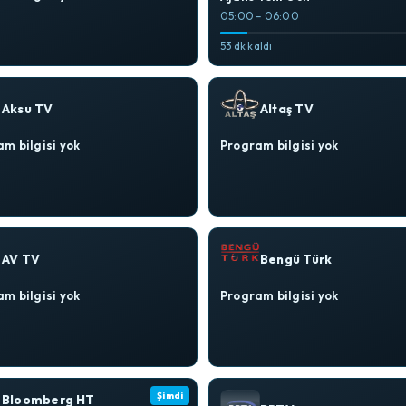
05:00 – 06:00
53 dk kaldı
Aksu TV
Altaş TV
m bilgisi yok
Program bilgisi yok
AV TV
Bengü Türk
m bilgisi yok
Program bilgisi yok
Şimdi
Bloomberg HT