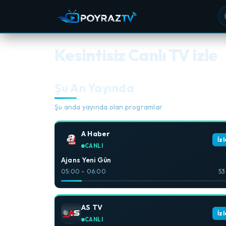
Ka
Kesintisiz Canlı TV izle
Şu An Yayında
Şu anda yayında olan programlar
A Haber
İzl
CANLI
Ajans Yeni Gün
05:00 – 06:00
53
AS TV
İzl
CANLI