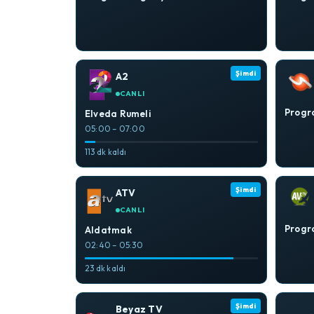
Şimdi
A2
CANLI
Progra
Elveda Rumeli
05:00 – 07:00
113 dk kaldı
Şimdi
ATV
CANLI
Progra
Aldatmak
02:40 – 05:30
23 dk kaldı
Şimdi
Beyaz TV