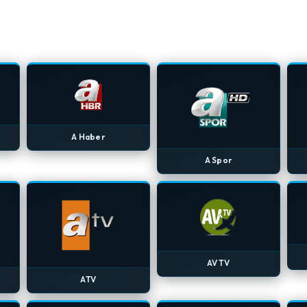
A Haber
A Spor
AV TV
ATV