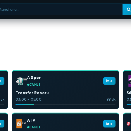
nal ara
A Spor
e
İzle
CANLI
Transfer Raporu
Sı
 dk
03:00 – 05:00
99 dk
03
ATV
e
İzle
CANLI