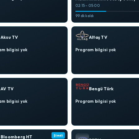
02:15 – 05:00
99 dk kaldı
Aksu TV
Altaş TV
m bilgisi yok
Program bilgisi yok
AV TV
Bengü Türk
m bilgisi yok
Program bilgisi yok
Şimdi
Bloomberg HT