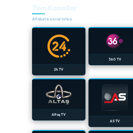
Tüm Kanallar
Alfabetik kanal listesi
360 TV
24 TV
Altaş TV
AS TV