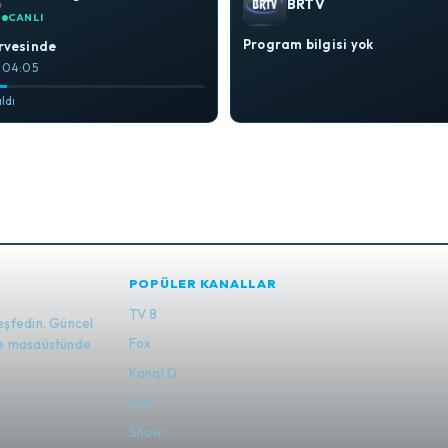
BRTV
CANLI
Program bilgisi yok
irvesinde
– 04:05
ldı
POPÜLER KANALLAR
TV 8
eşfedin. Güncel
Fox
 ve masaüstünde
Kanal D
Star
Show