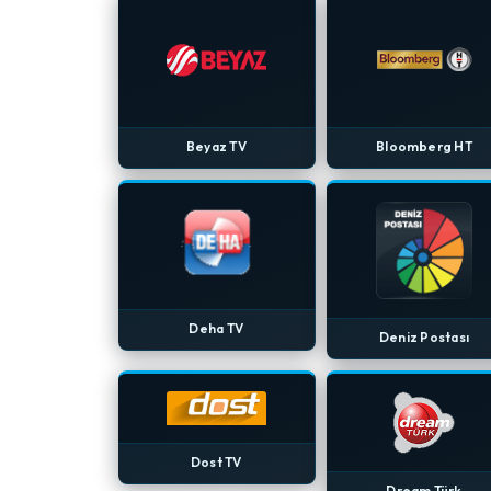
Beyaz TV
Bloomberg HT
Deha TV
Deniz Postası
Dost TV
Dream Türk