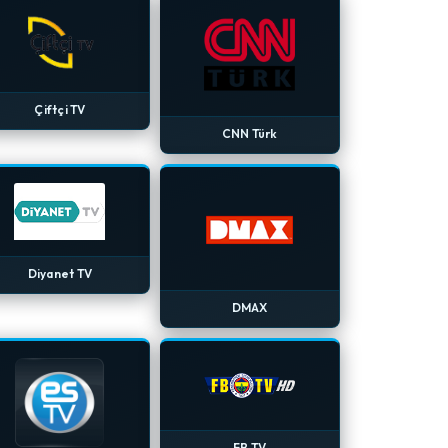
Çiftçi TV
CNN Türk
Diyanet TV
DMAX
FB TV