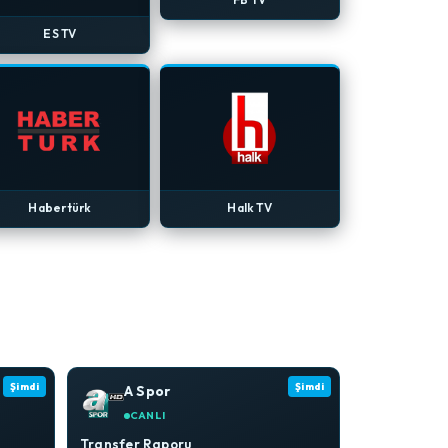
ES TV
Habertürk
Halk TV
Şimdi
Şimdi
A Spor
CANLI
Transfer Raporu