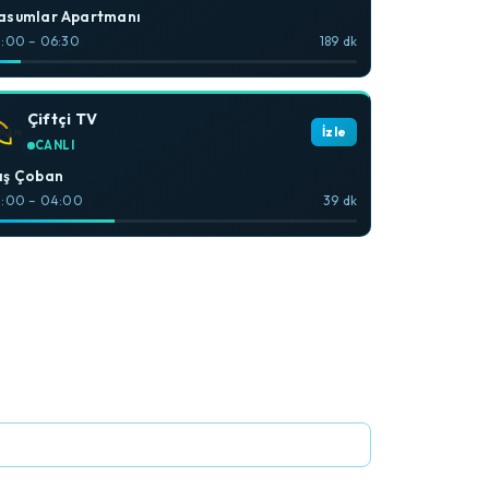
asumlar Apartmanı
:00 – 06:30
189 dk
Çiftçi TV
İzle
CANLI
aş Çoban
:00 – 04:00
39 dk