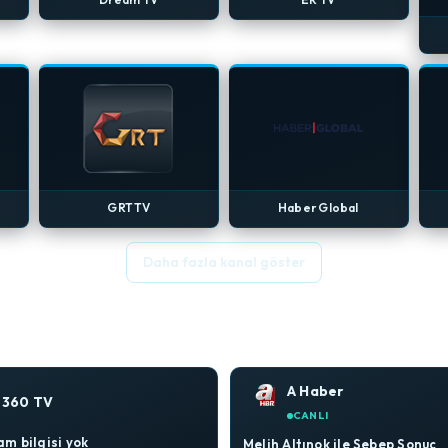
GRT TV
Haber Global
Daha fazla kanal göster
A Haber
360 TV
CANLI
m bilgisi yok
Melih Altınok ile Sebep Sonuç