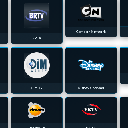
Cartoon Network
BRTV
Dim TV
Disney Channel
Dream TV
ER TV