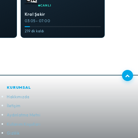
CANLI
Kral Şakir
03:05 – 07:00
219 dk kaldı
KURUMSAL
Hakkımızda
İletişim
Aydınlatma Metni
Kullanım Koşulları
Gizlilik