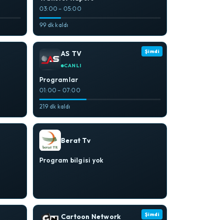
03:00 – 05:00
99 dk kaldı
Şimdi
AS TV
CANLI
Programlar
01:00 – 07:00
219 dk kaldı
Berat Tv
Program bilgisi yok
Şimdi
Cartoon Network