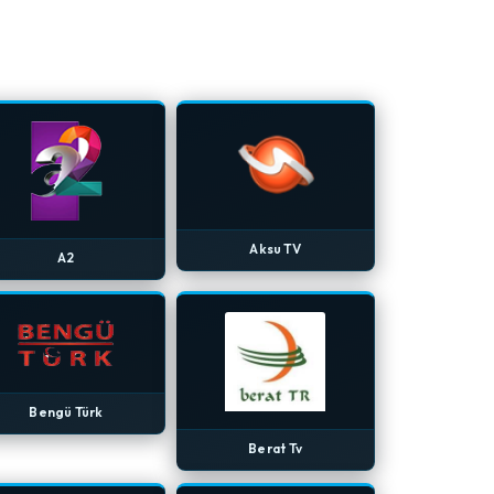
Aksu TV
A2
Bengü Türk
Berat Tv