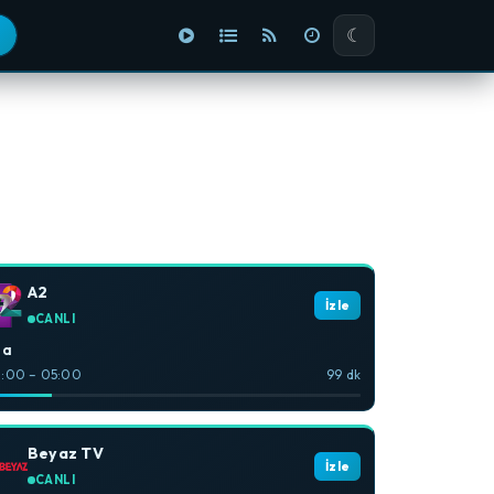
☾
A2
İzle
CANLI
la
:00 – 05:00
99 dk
Beyaz TV
İzle
CANLI