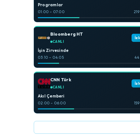
Programlar
01:00 – 07:00
219
Bloomberg HT
İzl
CANLI
İşin Zirvesinde
03:10 – 04:05
44
CNN Türk
İzl
CANLI
Akıl Çemberi
02:00 – 06:00
159