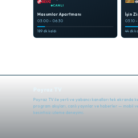
CANLI
Masumlar Apartmanı
İşin Z
03:00 – 06:30
03:10 
189 dk kaldı
44 dk ka
Poyraz TV
Poyraz TV ile yerli ve yabancı kanalları tek ekranda k
program akışları, canlı yayınlar ve haberler — mobil
kesintisiz izleme deneyimi.