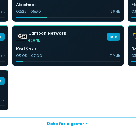
Aldatmak
M
 dk
02:25 – 05:30
129 dk
03
Cartoon Network
e
İzle
CANLI
Kral Şakir
B
 dk
03:05 – 07:00
219 dk
03
e
 dk
Daha fazla göster