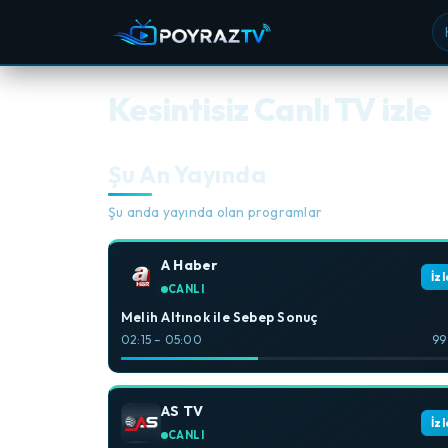
Ka
Kesintisiz Canlı TV izle
Şu An Yayında
Şu anda yayında olan programlar
A Haber
İzl
CANLI
Melih Altınok ile Sebep Sonuç
02:15 – 05:00
99
AS TV
İzl
CANLI