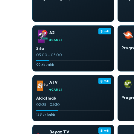
Şimdi
A2
CANLI
Progra
Sıla
03:00 – 05:00
99 dk kaldı
Şimdi
ATV
CANLI
Progra
Aldatmak
02:25 – 05:30
129 dk kaldı
Şimdi
Beyaz TV