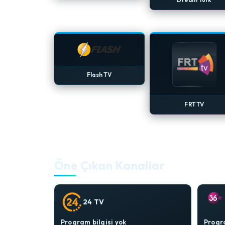
Flash TV
FRT TV
Öne Çıkan Kanallar
24 TV
Program bilgisi yok
Progra