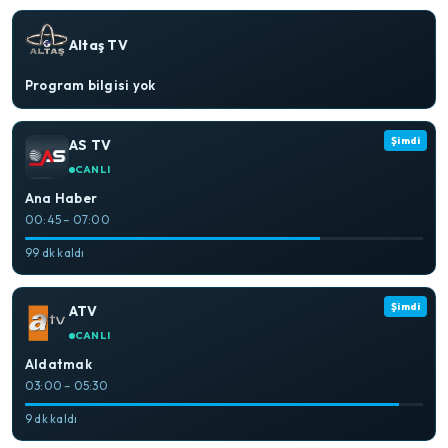
Altaş TV
Program bilgisi yok
Şimdi
AS TV
CANLI
Ana Haber
00:45 – 07:00
99 dk kaldı
Şimdi
ATV
CANLI
Aldatmak
03:00 – 05:30
9 dk kaldı