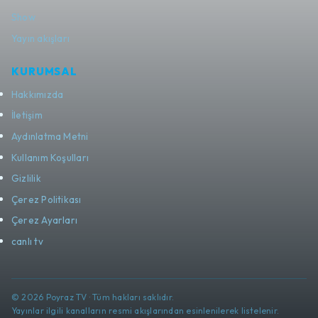
Show
Yayın akışları
KURUMSAL
Hakkımızda
İletişim
Aydınlatma Metni
Kullanım Koşulları
Gizlilik
Çerez Politikası
Çerez Ayarları
canlı tv
© 2026 Poyraz TV · Tüm hakları saklıdır.
Yayınlar ilgili kanalların resmi akışlarından esinlenilerek listelenir.