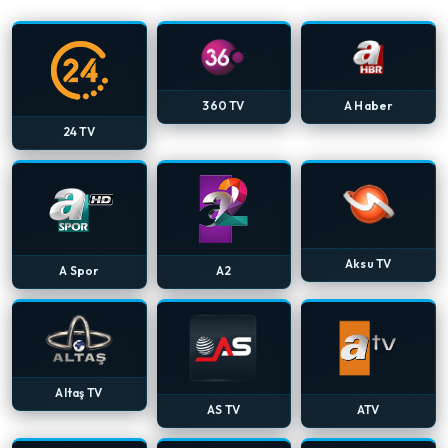
360 TV
A Haber
24 TV
Aksu TV
A Spor
A2
Altaş TV
AS TV
ATV