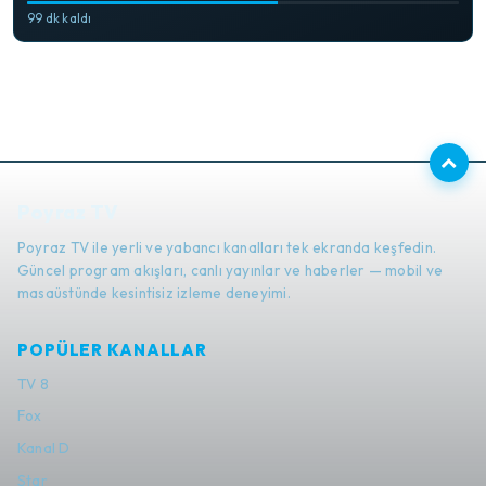
99 dk kaldı
Poyraz TV
Poyraz TV ile yerli ve yabancı kanalları tek ekranda keşfedin.
Güncel program akışları, canlı yayınlar ve haberler — mobil ve
masaüstünde kesintisiz izleme deneyimi.
POPÜLER KANALLAR
TV 8
Fox
Kanal D
Star