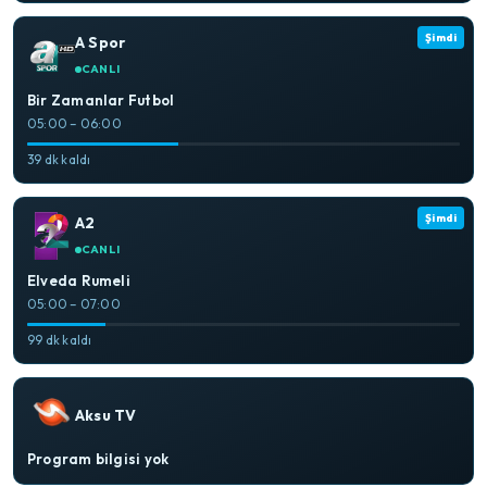
Şimdi
A Spor
CANLI
Bir Zamanlar Futbol
05:00 – 06:00
39 dk kaldı
Şimdi
A2
CANLI
Elveda Rumeli
05:00 – 07:00
99 dk kaldı
Aksu TV
Program bilgisi yok