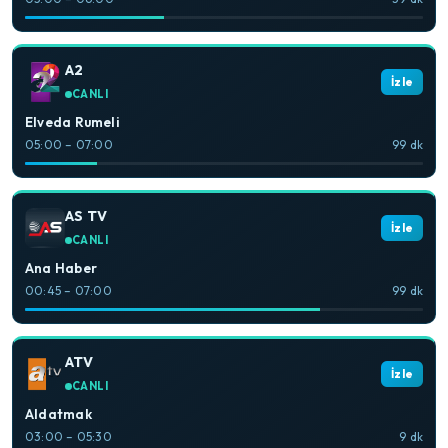
A2
İzle
CANLI
Elveda Rumeli
05:00 – 07:00
99 dk
AS TV
İzle
CANLI
Ana Haber
00:45 – 07:00
99 dk
ATV
İzle
CANLI
Aldatmak
03:00 – 05:30
9 dk