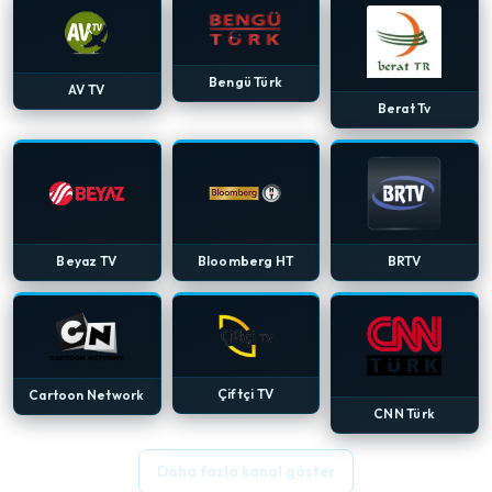
Bengü Türk
AV TV
Berat Tv
Beyaz TV
Bloomberg HT
BRTV
Çiftçi TV
Cartoon Network
CNN Türk
Daha fazla kanal göster