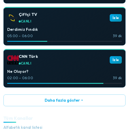
Çiftçi TV
İzle
CANLI
Derdimiz Fındık
05:00 – 06:00
39 dk
CNN Türk
İzle
CANLI
Ne Oluyor?
02:00 – 06:00
39 dk
Daha fazla göster
Tüm Kanallar
Alfabetik kanal listesi