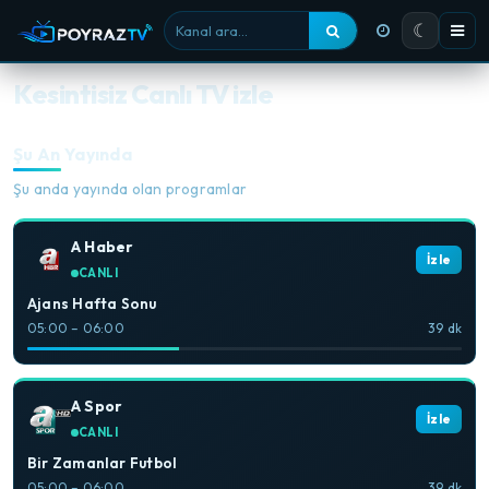
☾
Kanal ara
Kesintisiz Canlı TV izle
Şu An Yayında
Şu anda yayında olan programlar
A Haber
İzle
CANLI
Ajans Hafta Sonu
05:00 – 06:00
39 dk
A Spor
İzle
CANLI
Bir Zamanlar Futbol
05:00 – 06:00
39 dk