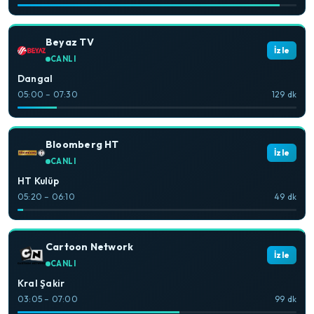
Beyaz TV
İzle
CANLI
Dangal
05:00 – 07:30
129 dk
Bloomberg HT
İzle
CANLI
HT Kulüp
05:20 – 06:10
49 dk
Cartoon Network
İzle
CANLI
Kral Şakir
03:05 – 07:00
99 dk