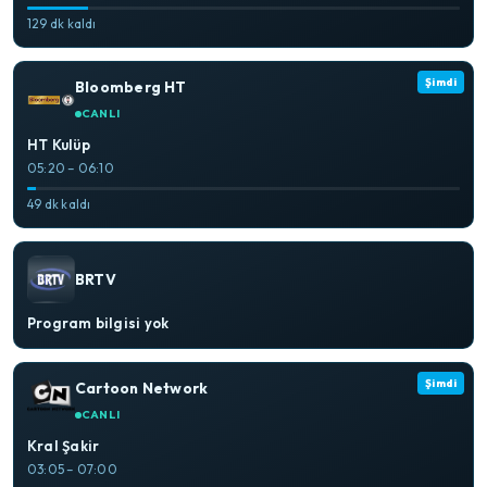
129 dk kaldı
Şimdi
Bloomberg HT
CANLI
HT Kulüp
05:20 – 06:10
49 dk kaldı
BRTV
Program bilgisi yok
Şimdi
Cartoon Network
CANLI
Kral Şakir
03:05 – 07:00