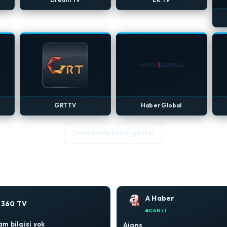
GRT TV
Haber Global
Daha fazla kanal göster
A Haber
360 TV
CANLI
m bilgisi yok
Ajans