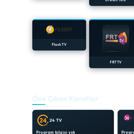
Flash TV
FRT TV
Öne Çıkan Kanallar
24 TV
Program bilgisi yok
Progra