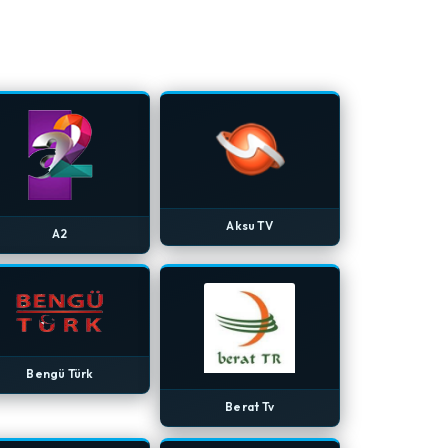
Aksu TV
A2
Bengü Türk
Berat Tv