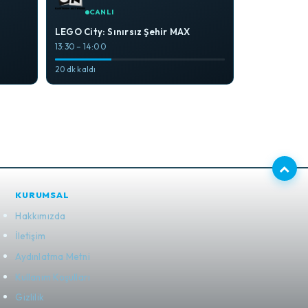
CANLI
LEGO City: Sınırsız Şehir MAX
13:30 – 14:00
20 dk kaldı
KURUMSAL
Hakkımızda
İletişim
Aydınlatma Metni
Kullanım Koşulları
Gizlilik