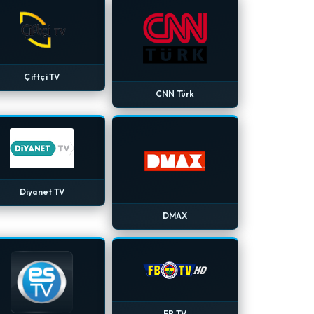
Çiftçi TV
CNN Türk
Diyanet TV
DMAX
FB TV