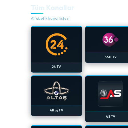
Tüm Kanallar
Alfabetik kanal listesi
360 TV
24 TV
Altaş TV
AS TV