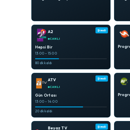
Şimdi
A2
CANLI
Progra
Hepsi Bir
13:00 – 15:00
80 dk kaldı
Şimdi
ATV
CANLI
Progra
Gün Ortası
13:00 – 14:00
20 dk kaldı
Şimdi
Beyaz TV