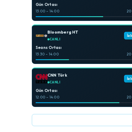
Gün Ortası
13:00 – 14:00
20
Bloomberg HT
İzl
CANLI
Seans Ortası
13:30 – 14:00
20
CNN Türk
İzl
CANLI
Gün Ortası
12:00 – 14:00
20