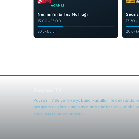
CANLI
Nermin'in Enfes Mutfağı
Seans
13:00 – 15:00
13:30 –
80 dk kaldı
20 dk k
Poyraz TV
Poyraz TV ile yerli ve yabancı kanalları tek ekranda k
program akışları, canlı yayınlar ve haberler — mobil
kesintisiz izleme deneyimi.