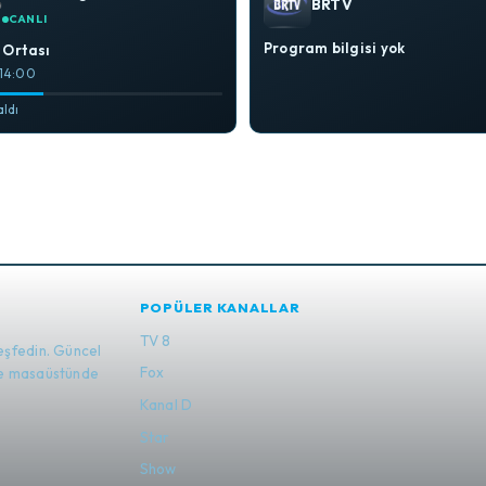
BRTV
CANLI
Program bilgisi yok
 Ortası
 14:00
aldı
POPÜLER KANALLAR
TV 8
eşfedin. Güncel
Fox
 ve masaüstünde
Kanal D
Star
Show