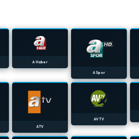
A Haber
A Spor
AV TV
ATV