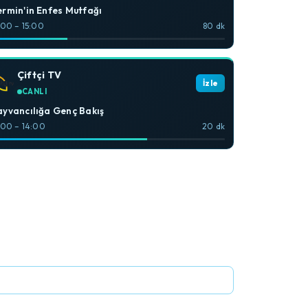
rmin'in Enfes Mutfağı
:00 – 15:00
80 dk
Çiftçi TV
İzle
CANLI
yvancılığa Genç Bakış
:00 – 14:00
20 dk