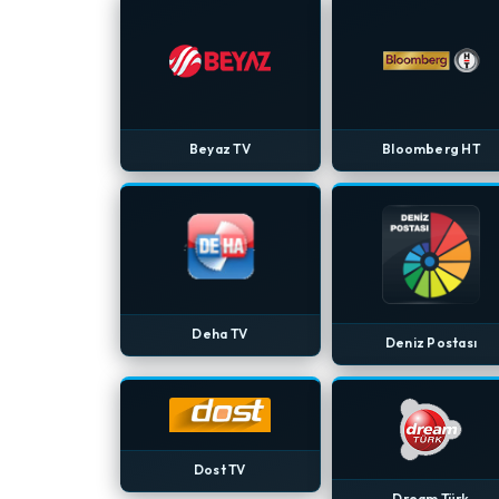
Beyaz TV
Bloomberg HT
Deha TV
Deniz Postası
Dost TV
Dream Türk