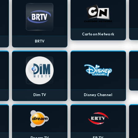
Cartoon Network
BRTV
Dim TV
Disney Channel
Dream TV
ER TV