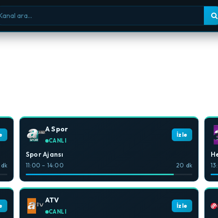
nal ara
A Spor
e
İzle
CANLI
Spor Ajansı
He
 dk
11:00 – 14:00
20 dk
13
ATV
e
İzle
CANLI