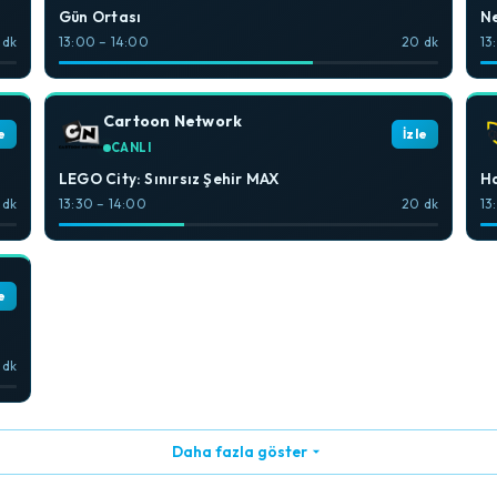
Gün Ortası
Ne
 dk
13:00 – 14:00
20 dk
13
Cartoon Network
e
İzle
CANLI
LEGO City: Sınırsız Şehir MAX
Ha
 dk
13:30 – 14:00
20 dk
13
e
 dk
Daha fazla göster