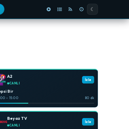
☾
A2
İzle
CANLI
psi Bir
:00 – 15:00
80 dk
Beyaz TV
İzle
CANLI