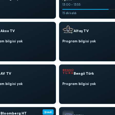
13:00 – 13:55
15 dk kaldı
Aksu TV
Altaş TV
m bilgisi yok
Program bilgisi yok
AV TV
Bengü Türk
m bilgisi yok
Program bilgisi yok
Şimdi
Bloomberg HT