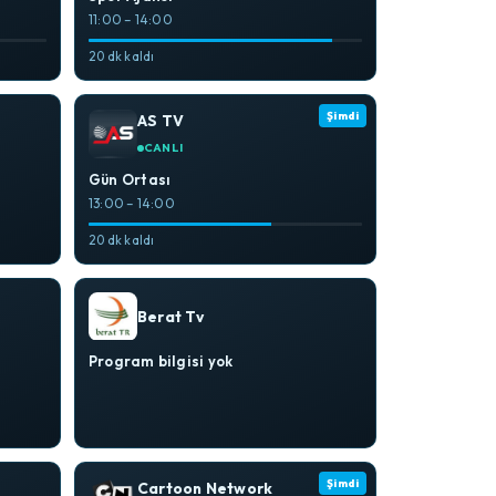
11:00 – 14:00
20 dk kaldı
Şimdi
AS TV
CANLI
Gün Ortası
13:00 – 14:00
20 dk kaldı
Berat Tv
Program bilgisi yok
Şimdi
Cartoon Network