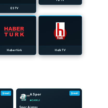
ES TV
Habertürk
Halk TV
Şimdi
Şimdi
A Spor
CANLI
Spor Ajansı