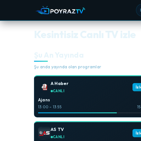
Ka
Kesintisiz Canlı TV izle
Şu An Yayında
Şu anda yayında olan programlar
A Haber
İzl
CANLI
Ajans
13:00 – 13:55
15
AS TV
İzl
CANLI