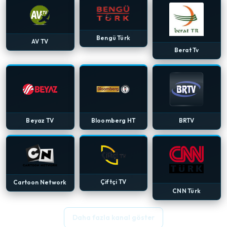
Bengü Türk
AV TV
Berat Tv
Beyaz TV
Bloomberg HT
BRTV
Çiftçi TV
Cartoon Network
CNN Türk
Daha fazla kanal göster