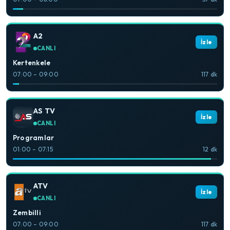
A2
İzle
CANLI
Kertenkele
07:00 – 09:00
117 dk
AS TV
İzle
CANLI
Programlar
01:00 – 07:15
12 dk
ATV
İzle
CANLI
Zembilli
07:00 – 09:00
117 dk