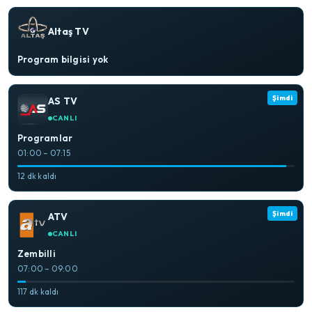
Altaş TV
Program bilgisi yok
Şimdi
AS TV
CANLI
Programlar
01:00 – 07:15
12 dk kaldı
Şimdi
ATV
CANLI
Zembilli
07:00 – 09:00
117 dk kaldı