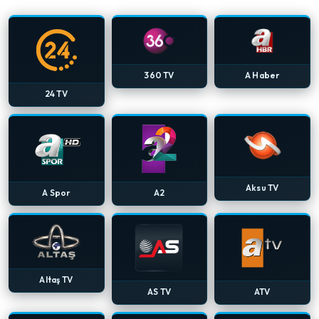
360 TV
A Haber
24 TV
Aksu TV
A Spor
A2
Altaş TV
AS TV
ATV