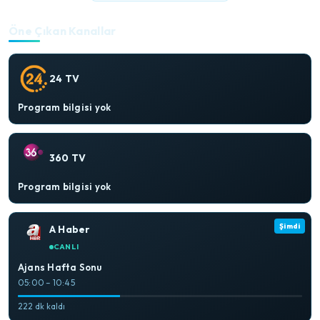
Öne Çıkan Kanallar
24 TV
Program bilgisi yok
360 TV
Program bilgisi yok
Şimdi
A Haber
CANLI
Ajans Hafta Sonu
05:00 – 10:45
222 dk kaldı