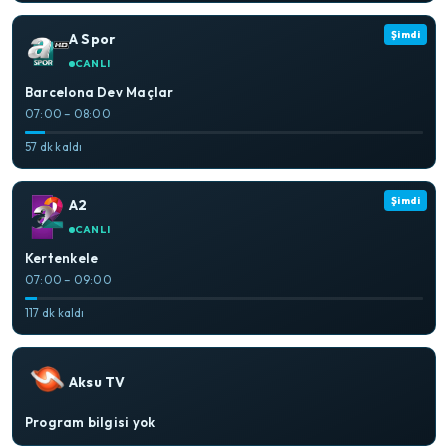
Şimdi
A Spor
CANLI
Barcelona Dev Maçlar
07:00 – 08:00
57 dk kaldı
Şimdi
A2
CANLI
Kertenkele
07:00 – 09:00
117 dk kaldı
Aksu TV
Program bilgisi yok