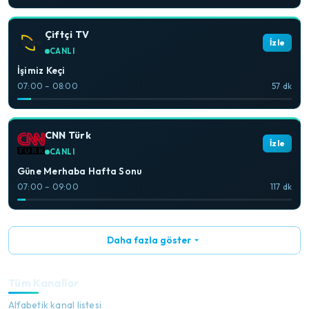
Çiftçi TV
İzle
CANLI
İşimiz Keçi
07:00 – 08:00
57 dk
CNN Türk
İzle
CANLI
Güne Merhaba Hafta Sonu
07:00 – 09:00
117 dk
Daha fazla göster
Tüm Kanallar
Alfabetik kanal listesi