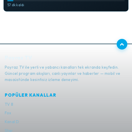
57 dk kaldı
Poyraz TV
Poyraz TV ile yerli ve yabancı kanalları tek ekranda keşfedin.
Güncel program akışları, canlı yayınlar ve haberler — mobil ve
masaüstünde kesintisiz izleme deneyimi.
POPÜLER KANALLAR
TV 8
Fox
Kanal D
Star