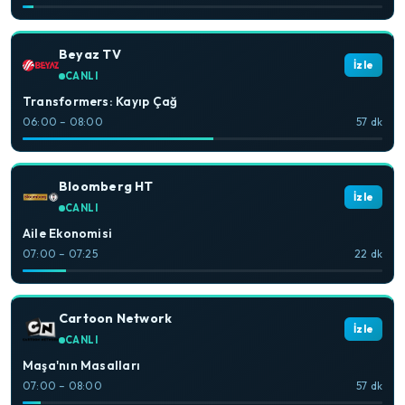
Beyaz TV
İzle
CANLI
Transformers: Kayıp Çağ
06:00 – 08:00
57 dk
Bloomberg HT
İzle
CANLI
Aile Ekonomisi
07:00 – 07:25
22 dk
Cartoon Network
İzle
CANLI
Maşa'nın Masalları
07:00 – 08:00
57 dk