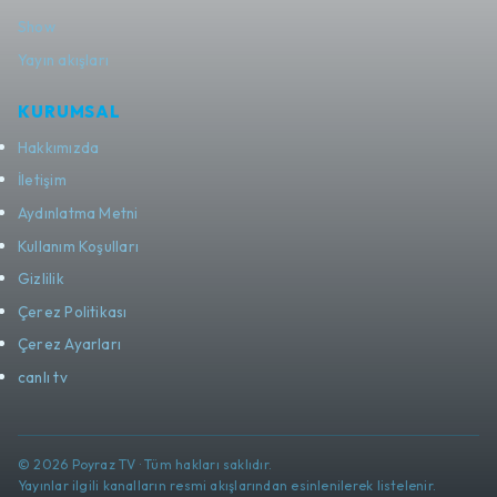
Show
Yayın akışları
KURUMSAL
Hakkımızda
İletişim
Aydınlatma Metni
Kullanım Koşulları
Gizlilik
Çerez Politikası
Çerez Ayarları
canlı tv
© 2026 Poyraz TV · Tüm hakları saklıdır.
Yayınlar ilgili kanalların resmi akışlarından esinlenilerek listelenir.