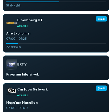
57 dk kaldı
Şimdi
Bloomberg HT
CANLI
Aile Ekonomisi
07:00 – 07:25
22 dk kaldı
BRTV
Program bilgisi yok
Şimdi
Cartoon Network
CANLI
Maşa'nın Masalları
07:00 – 08:00