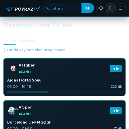
☾
Kanal ara
Kesintisiz Canlı TV izle
Şu An Yayında
Şu anda yayında olan programlar
A Haber
İzle
CANLI
Ajans Hafta Sonu
05:00 – 10:45
222 dk
A Spor
İzle
CANLI
Barcelona Dev Maçlar
07:00 – 08:00
57 dk