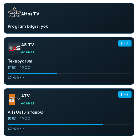
Altaş TV
Program bilgisi yok
Şimdi
AS TV
CANLI
Teknoyorum
17:50 – 19:00
42 dk kaldı
Şimdi
ATV
CANLI
Altı Üstü İstanbul
15:50 – 19:00
42 dk kaldı