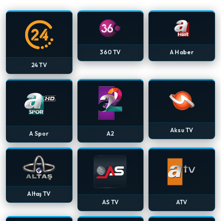
360 TV
A Haber
24 TV
Aksu TV
A Spor
A2
Altaş TV
AS TV
ATV