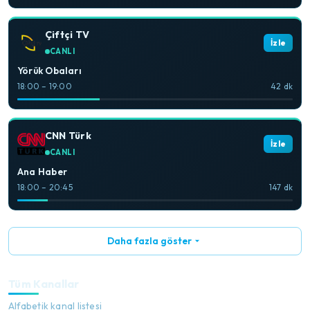
Çiftçi TV
İzle
CANLI
Yörük Obaları
18:00 – 19:00
42 dk
CNN Türk
İzle
CANLI
Ana Haber
18:00 – 20:45
147 dk
Daha fazla göster
Tüm Kanallar
Alfabetik kanal listesi