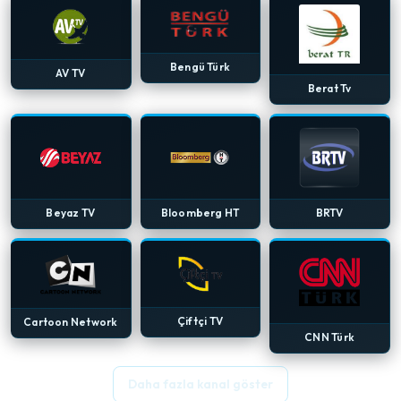
Bengü Türk
AV TV
Berat Tv
Beyaz TV
Bloomberg HT
BRTV
Çiftçi TV
Cartoon Network
CNN Türk
Daha fazla kanal göster