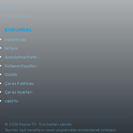
Show
Yayın akışları
KURUMSAL
Hakkımızda
İletişim
Aydınlatma Metni
Kullanım Koşulları
Gizlilik
Çerez Politikası
Çerez Ayarları
canlı tv
© 2026 Poyraz TV · Tüm hakları saklıdır.
Yayınlar ilgili kanalların resmi akışlarından esinlenilerek listelenir.