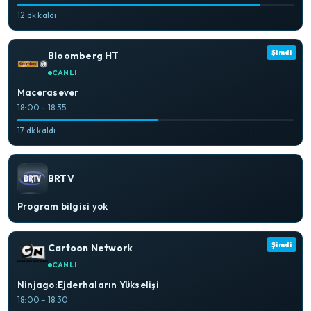
12 dk kaldı
Şimdi
Bloomberg HT
CANLI
Macerasever
18:00 – 18:35
17 dk kaldı
BRTV
Program bilgisi yok
Şimdi
Cartoon Network
CANLI
Ninjago:Ejderhaların Yükselişi
18:00 – 18:30