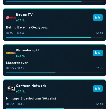
Beyaz TV
İzle
CANLI
Belma Belen'le Geziyoruz
16:50 – 18:30
12 dk
Bloomberg HT
İzle
CANLI
Macerasever
18:00 – 18:35
17 dk
Cartoon Network
İzle
CANLI
Ninjago:Ejderhaların Yükselişi
18:00 – 18:30
12 dk