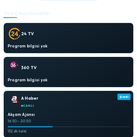
Öne Çıkan Kanallar
24 TV
Program bilgisi yok
360 TV
Program bilgisi yok
Şimdi
A Haber
CANLI
Akşam Ajansı
16:50 – 20:50
152 dk kaldı