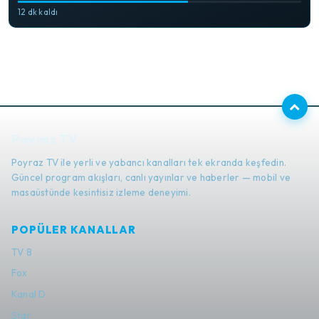
12 dk kaldı
Poyraz TV
Poyraz TV ile yerli ve yabancı kanalları tek ekranda keşfedin.
Güncel program akışları, canlı yayınlar ve haberler — mobil ve
masaüstünde kesintisiz izleme deneyimi.
POPÜLER KANALLAR
TV 8
Fox
Kanal D
Star