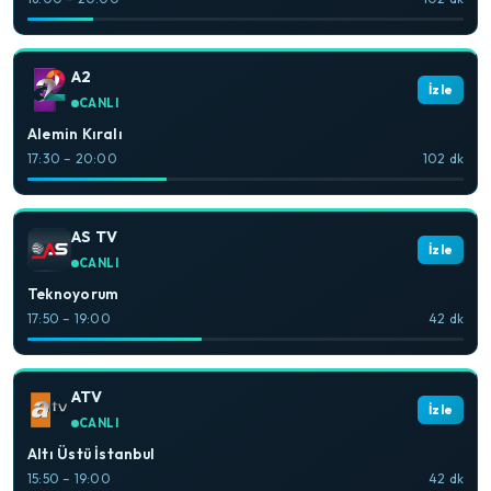
A2
İzle
CANLI
Alemin Kıralı
17:30 – 20:00
102 dk
AS TV
İzle
CANLI
Teknoyorum
17:50 – 19:00
42 dk
ATV
İzle
CANLI
Altı Üstü İstanbul
15:50 – 19:00
42 dk