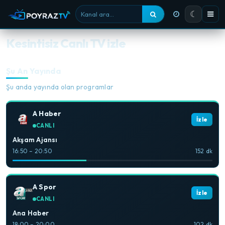
☾
Kanal ara
Kesintisiz Canlı TV izle
Şu An Yayında
Şu anda yayında olan programlar
A Haber
İzle
CANLI
Akşam Ajansı
16:50 – 20:50
152 dk
A Spor
İzle
CANLI
Ana Haber
18:00 – 20:00
102 dk