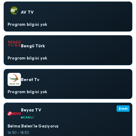
AV TV
Program bilgisi yok
Bengü Türk
Program bilgisi yok
Berat Tv
Program bilgisi yok
Şimdi
Beyaz TV
CANLI
Belma Belen'le Geziyoruz
16:50 – 18:30