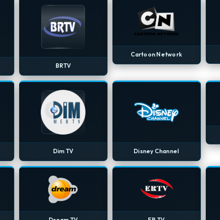
Cartoon Network
BRTV
Dim TV
Disney Channel
Dream TV
ER TV