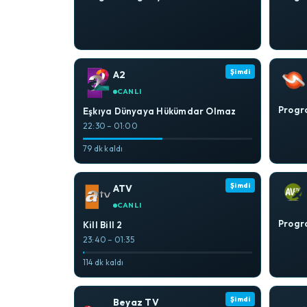
Şimdi
A2
CANLI
Progra
Eşkıya Dünyaya Hükümdar Olmaz
22:30 – 01:00
79 dk kaldı
Şimdi
ATV
CANLI
Progra
Kill Bill 2
23:40 – 01:35
114 dk kaldı
Şimdi
Beyaz TV