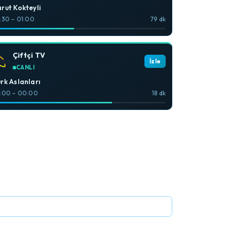
rut Kokteyli
:30 – 01:00
79 dk
Çiftçi TV
İzle
CANLI
rk Aslanları
:00 – 00:00
18 dk