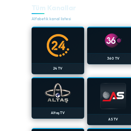
Tüm Kanallar
Alfabetik kanal listesi
360 TV
24 TV
Altaş TV
AS TV