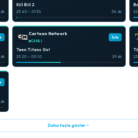
Kill Bill 2
Ba
 dk
23:40 – 01:35
114 dk
22
Cartoon Network
e
İzle
CANLI
Teen Titans Go!
Tü
 dk
23:20 – 00:10
29 dk
23
e
 dk
Daha fazla göster