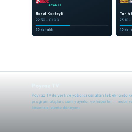
CANLI
Barut Kokteyli
Tarih 
22:30 – 01:00
23:10 
79 dk kaldı
49 dk k
Poyraz TV
Poyraz TV ile yerli ve yabancı kanalları tek ekranda k
program akışları, canlı yayınlar ve haberler — mobil
kesintisiz izleme deneyimi.