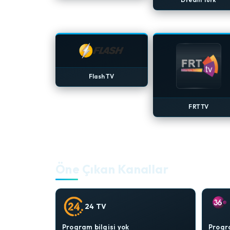
Flash TV
FRT TV
Öne Çıkan Kanallar
24 TV
Program bilgisi yok
Progra