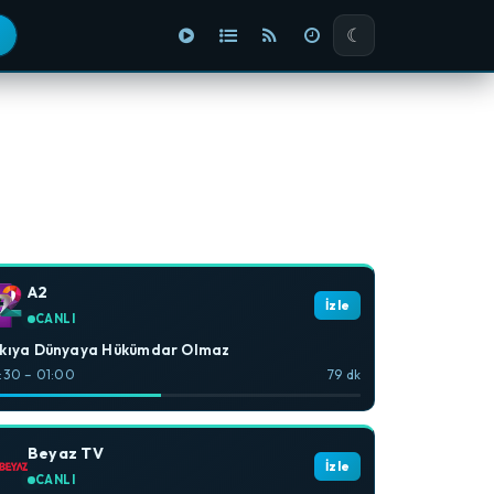
☾
A2
İzle
CANLI
şkıya Dünyaya Hükümdar Olmaz
:30 – 01:00
79 dk
Beyaz TV
İzle
CANLI