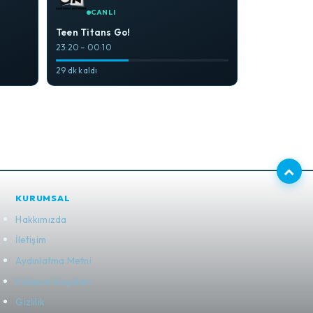
CANLI
Teen Titans Go!
23:20 – 00:10
29 dk kaldı
KURUMSAL
Hakkımızda
İletişim
Aydınlatma Metni
Kullanım Koşulları
Gizlilik