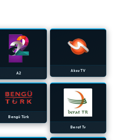
Aksu TV
A2
Bengü Türk
Berat Tv