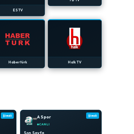
ES TV
Habertürk
Halk TV
Şimdi
Şimdi
A Spor
CANLI
Son Sayfa