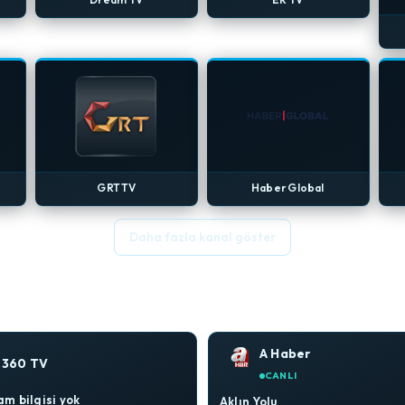
GRT TV
Haber Global
Daha fazla kanal göster
A Haber
360 TV
CANLI
m bilgisi yok
Aklın Yolu