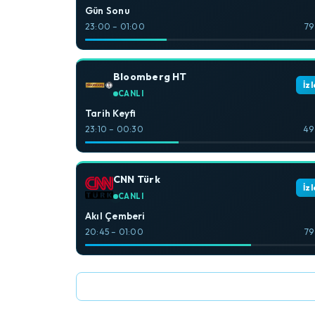
Gün Sonu
23:00 – 01:00
79
Bloomberg HT
İzl
CANLI
Tarih Keyfi
23:10 – 00:30
49
CNN Türk
İzl
CANLI
Akıl Çemberi
20:45 – 01:00
79