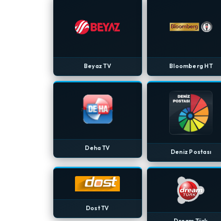
Beyaz TV
Bloomberg HT
Deha TV
Deniz Postası
Dost TV
Dream Türk