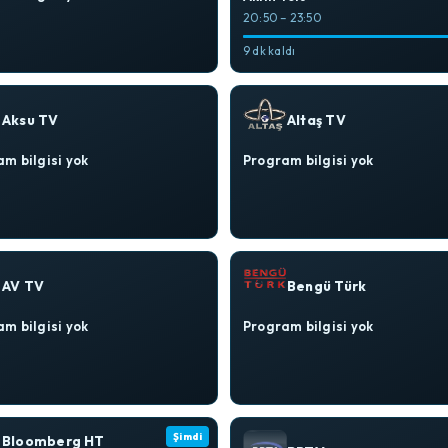
20:50 – 23:50
9 dk kaldı
Aksu TV
Altaş TV
m bilgisi yok
Program bilgisi yok
AV TV
Bengü Türk
m bilgisi yok
Program bilgisi yok
Şimdi
Bloomberg HT