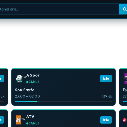
nal ara
A Spor
e
İzle
CANLI
Son Sayfa
E
 dk
23:00 – 02:00
139 dk
22
ATV
e
İzle
CANLI