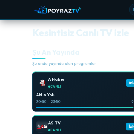
Ka
Kesintisiz Canlı TV izle
Şu An Yayında
Şu anda yayında olan programlar
A Haber
İzl
CANLI
Aklın Yolu
20:50 – 23:50
9
AS TV
İzl
CANLI