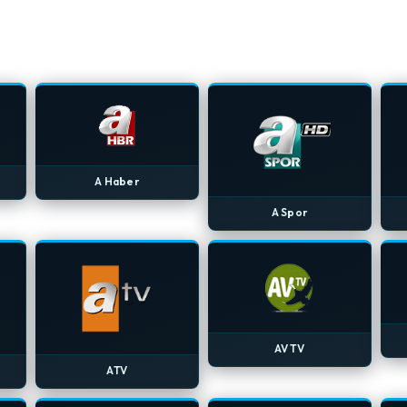
A Haber
A Spor
AV TV
ATV