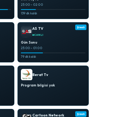
23:00 – 02:00
139 dk kaldı
Şimdi
AS TV
CANLI
Gün Sonu
23:00 – 01:00
79 dk kaldı
Berat Tv
Program bilgisi yok
Şimdi
Cartoon Network