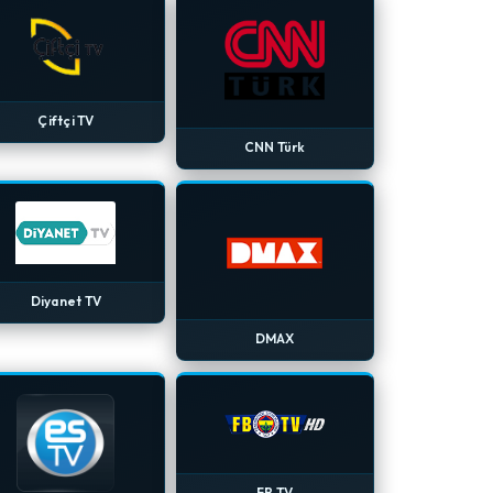
Çiftçi TV
CNN Türk
Diyanet TV
DMAX
FB TV