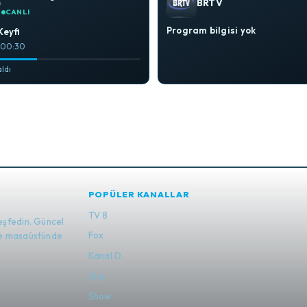
BRTV
CANLI
Program bilgisi yok
Keyfi
– 00:30
aldı
POPÜLER KANALLAR
TV 8
eşfedin. Güncel
Fox
 ve masaüstünde
Kanal D
Star
Show