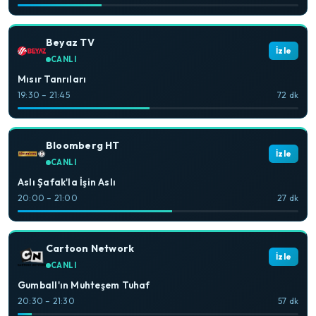
Beyaz TV
İzle
CANLI
Mısır Tanrıları
19:30 – 21:45
72 dk
Bloomberg HT
İzle
CANLI
Aslı Şafak'la İşin Aslı
20:00 – 21:00
27 dk
Cartoon Network
İzle
CANLI
Gumball'ın Muhteşem Tuhaf
20:30 – 21:30
57 dk