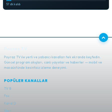
57 dk kaldı
Poyraz TV
Poyraz TV ile yerli ve yabancı kanalları tek ekranda keşfedin.
Güncel program akışları, canlı yayınlar ve haberler — mobil ve
masaüstünde kesintisiz izleme deneyimi.
POPÜLER KANALLAR
TV 8
Fox
Kanal D
Star