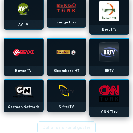
Bengü Türk
AV TV
Berat Tv
Beyaz TV
Bloomberg HT
BRTV
Çiftçi TV
Cartoon Network
CNN Türk
Daha fazla kanal göster