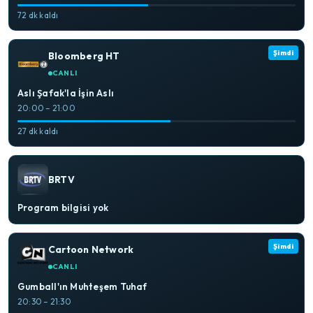
72 dk kaldı
Şimdi
Bloomberg HT
CANLI
Aslı Şafak'la İşin Aslı
20:00 – 21:00
27 dk kaldı
BRTV
Program bilgisi yok
Şimdi
Cartoon Network
CANLI
Gumball'ın Muhteşem Tuhaf
20:30 – 21:30