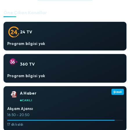
Öne Çıkan Kanallar
24 TV
Program bilgisi yok
360 TV
Program bilgisi yok
Şimdi
A Haber
CANLI
Akşam Ajansı
16:50 – 20:50
17 dk kaldı