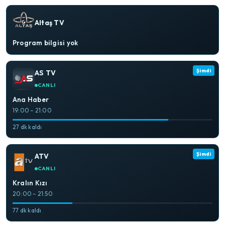
Altaş TV
Program bilgisi yok
Şimdi
AS TV
CANLI
Ana Haber
19:00 – 21:00
27 dk kaldı
Şimdi
ATV
CANLI
Kralın Kızı
20:00 – 21:50
77 dk kaldı