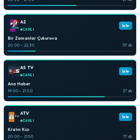
A2
İzle
CANLI
Bir Zamanlar Çukurova
20:00 – 22:30
117 dk
AS TV
İzle
CANLI
Ana Haber
19:00 – 21:00
27 dk
ATV
İzle
CANLI
Kralın Kızı
20:00 – 21:50
77 dk