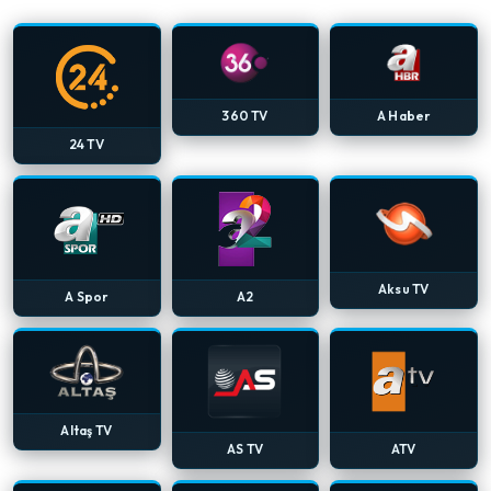
360 TV
A Haber
24 TV
Aksu TV
A Spor
A2
Altaş TV
AS TV
ATV