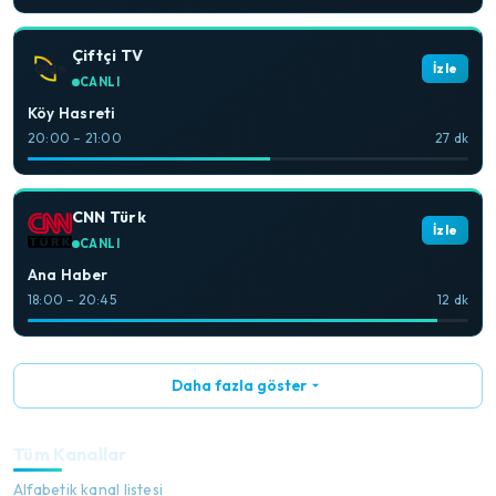
Çiftçi TV
İzle
CANLI
Köy Hasreti
20:00 – 21:00
27 dk
CNN Türk
İzle
CANLI
Ana Haber
18:00 – 20:45
12 dk
Daha fazla göster
Tüm Kanallar
Alfabetik kanal listesi