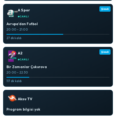
Şimdi
A Spor
CANLI
Avrupa'dan Futbol
20:00 – 21:00
27 dk kaldı
Şimdi
A2
CANLI
Bir Zamanlar Çukurova
20:00 – 22:30
117 dk kaldı
Aksu TV
Program bilgisi yok