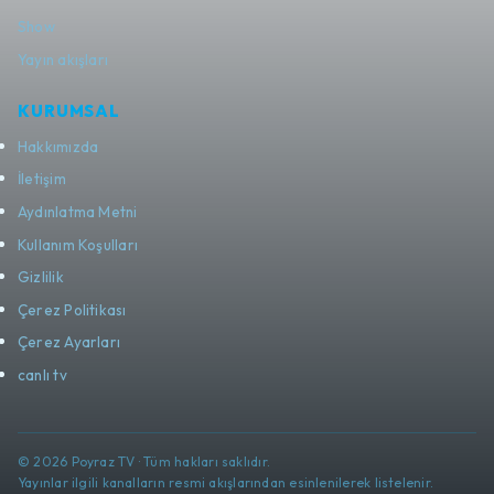
Show
Yayın akışları
KURUMSAL
Hakkımızda
İletişim
Aydınlatma Metni
Kullanım Koşulları
Gizlilik
Çerez Politikası
Çerez Ayarları
canlı tv
© 2026 Poyraz TV · Tüm hakları saklıdır.
Yayınlar ilgili kanalların resmi akışlarından esinlenilerek listelenir.