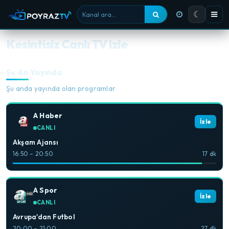
☾
Kanal ara
Kesintisiz Canlı TV izle
Şu An Yayında
Şu anda yayında olan programlar
A Haber
İzle
CANLI
Akşam Ajansı
16:50 – 20:50
17 dk
A Spor
İzle
CANLI
Avrupa'dan Futbol
20:00 – 21:00
27 dk